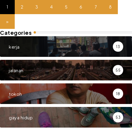
1
2
3
4
5
6
7
8
»
Categories
kerja
13
jalanan
55
tokoh
18
gaya hidup
53