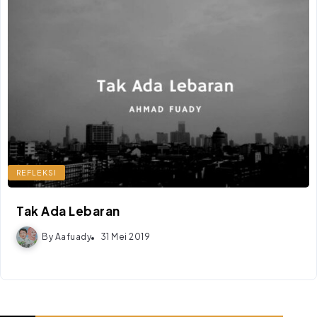
REFLEKSI
Tak Ada Lebaran
By
Aafuady
31 Mei 2019