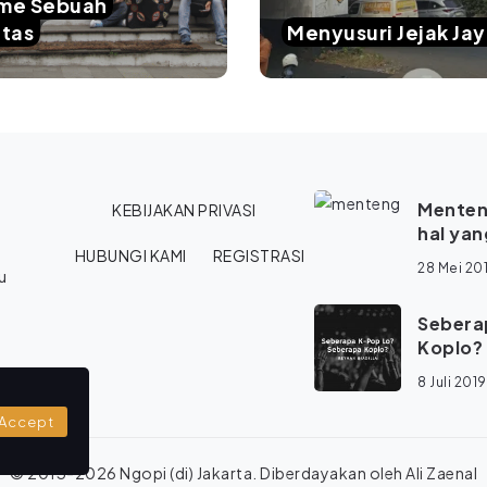
sme Sebuah
tas
Menyusuri Jejak Ja
Menten
KEBIJAKAN PRIVASI
hal ya
HUBUNGI KAMI
REGISTRASI
28 Mei 20
u
Sebera
Koplo?
8 Juli 2019
Accept
© 2013-2026 Ngopi (di) Jakarta. Diberdayakan oleh
Ali Zaenal