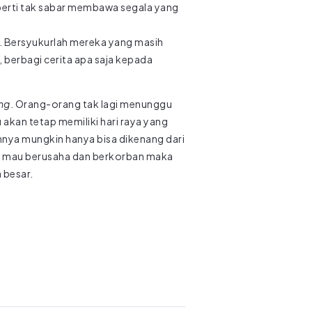
eperti tak sabar membawa segala yang
. Bersyukurlah mereka yang masih
berbagi cerita apa saja kepada
ng
. Orang-orang tak lagi menunggu
 akan tetap memiliki hari raya yang
nnya mungkin hanya bisa dikenang dari
idak mau berusaha dan berkorban maka
 besar.