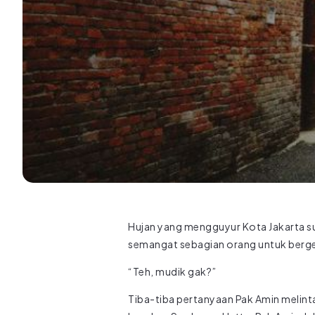
Hujan yang mengguyur Kota Jakarta 
semangat sebagian orang untuk bergeg
“Teh, mudik gak?”
Tiba-tiba pertanyaan Pak Amin melint