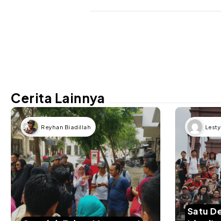
Cerita Lainnya
Reyhan Biadillah
Lesty
Satu D