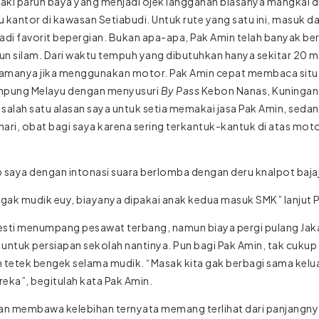
elaki paruh baya yang menjadi ojek langganan biasanya mangkal d
 kantor di kawasan Setiabudi. Untuk rute yang satu ini, masuk
di favorit bepergian. Bukan apa-apa, Pak Amin telah banyak berj
ahun silam. Dari waktu tempuh yang dibutuhkan hanya sekitar 20 m
 lamanya jika menggunakan motor. Pak Amin cepat membaca situasi
Kampung Melayu dengan menyusuri
By Pass
Kebon Nanas, Kuningan, 
u salah satu alasan saya untuk setia memakai jasa Pak Amin, sedan
ri, obat bagi saya karena sering terkantuk-kantuk di atas motor
ab saya dengan intonasi suara berlomba dengan deru knalpot bajaj
a gak mudik euy, biayanya dipakai anak kedua masuk SMK” lanjut 
ti menumpang pesawat terbang, namun biaya pergi pulang Jaka
an untuk persiapan sekolah nantinya. Pun bagi Pak Amin, tak cuku
an tetek bengek selama mudik. “Masak kita gak berbagi sama kel
reka”, begitulah kata Pak Amin.
an membawa kelebihan ternyata memang terlihat dari panjangny