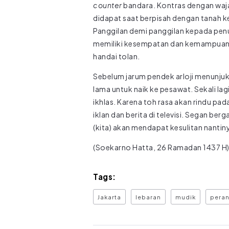
counter
bandara. Kontras dengan waja
didapat saat berpisah dengan tanah ke
Panggilan demi panggilan kepada pen
memiliki kesempatan dan kemampuan u
handai tolan.
Sebelum jarum pendek arloji menunjuk
lama untuk naik ke pesawat. Sekali lag
ikhlas. Karena toh rasa akan rindu p
iklan dan berita di televisi. Segan b
(kita) akan mendapat kesulitan nantiny
(Soekarno Hatta, 26 Ramadan 1437 H
Tags:
Jakarta
lebaran
mudik
peran