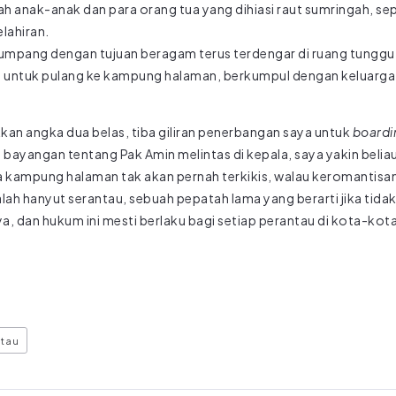
h anak-anak dan para orang tua yang dihiasi raut sumringah, s
lahiran.
umpang dengan tujuan beragam terus terdengar di ruang tunggu
ntuk pulang ke kampung halaman, berkumpul dengan keluarga, 
kan angka dua belas, tiba giliran penerbangan saya untuk
boardi
i bayangan tentang Pak Amin melintas di kepala, saya yakin beliau
ada kampung halaman tak akan pernah terkikis, walau keromantisa
ergalah hanyut serantau, sebuah pepatah lama yang berarti jika t
a, dan hukum ini mesti berlaku bagi setiap perantau di kota-kota
)
tau