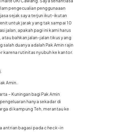
i Halte UKI Cawang. Saya senantiasa
 dalam pengecualian penggunaaan
asa sejak saya terjun ikut-ikutan
enit untuk jarak yang tak sampai 10
 jalan, apakah pagi ini kami harus
atau bahkan jalan-jalan tikus yang
g salah duanya adalah Pak Amin rajin
 karena rutinitas nyubuh ke kantor.
.
Pak Amin.
rta – Kuningan bagi Pak Amin
p pengeluaran hanya sekadar di
uarga di kampung Teh, merantau ke
a antrian bagasi pada
check-in