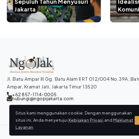
Sepuluh Tahun Menyusuri
Ideali
Jakarta
Komuni
Jl. Batu Ampar III Gg. Batu Alam II RT 012/004 No.39A, Bat
Ampar, Kramat Jati, Jakarta Timur 13520
+62 857-1114-0005
hubungi@ngopijakarta.com
Situs kami menggunakan cookie. Dengan menggunakan
situs ini, Anda menyetujui
Kebijakan Privasi
and
Maklumat
Layanan
.