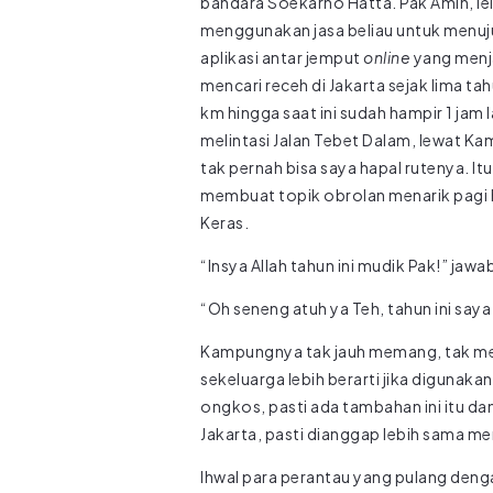
bandara Soekarno Hatta.
Pak Amin, l
menggunakan jasa beliau untuk menuju
aplikasi antar jemput
online
yang menja
mencari receh di Jakarta sejak lima t
km hingga saat ini sudah hampir 1 jam
melintasi Jalan Tebet Dalam, lewat 
tak pernah bisa saya hapal rutenya. It
membuat topik obrolan menarik pagi ha
Keras.
“Insya Allah tahun ini mudik Pak!” jaw
“Oh seneng atuh ya Teh, tahun ini say
Kampungnya tak jauh memang, tak mes
sekeluarga lebih berarti jika digunak
ongkos, pasti ada tambahan ini itu d
Jakarta, pasti dianggap lebih sama me
Ihwal para perantau yang pulang deng