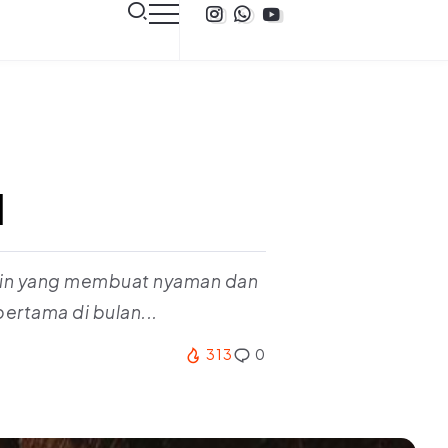
l
ngin yang membuat nyaman dan
rtama di bulan...
313
0