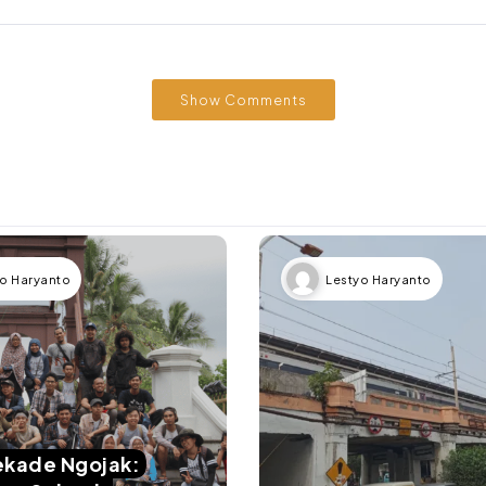
Show Comments
o Haryanto
Lestyo Haryanto
ekade Ngojak: