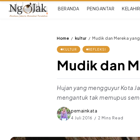
BERANDA
PENGANTAR
KELAHI
Home
kultur
Mudik dan Mereka yang 
/
/
KULTUR
REFLEKSI
Mudik dan M
Hujan yang mengguyur Kota Ja
mengantuk tak memupus semang
pemainkata
4 Juli 2016
2 Mins Read