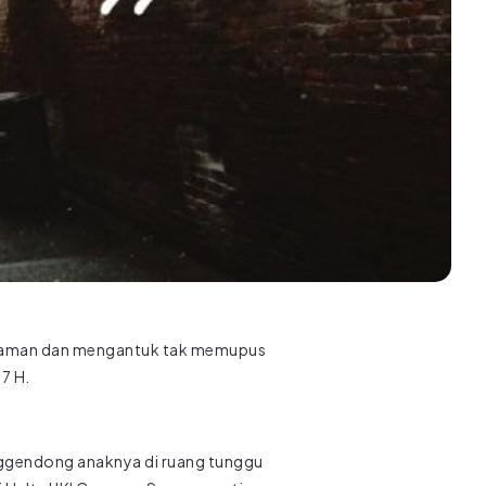
 nyaman dan mengantuk tak memupus
7 H.
enggendong anaknya di ruang tunggu