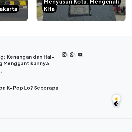
Menyusuri Kota, Mengenali
yakarta
Kita
g; Kenangan dan Hal-
ng Menggantikannya
17
pa K-Pop Lo? Seberapa