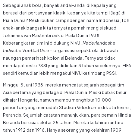
Sebagai anak bola, banyak andai-andai di kepala yang
berasal dari pertanyaan klasik; kapan ya kita tampil (lagi) di
Piala Dunia? Meski bukan tampil dengan nama Indonesia, toh
anak-anak bangsa kita ternyata pernah mengisi skuad
Johannes van Mastenbroek di Piala Dunia 1938.
Keberangkatan tim ini didukung NIVU,
Nederlandcshe
Indische Voetbal Unie
– organisasi sepakbola di bawah
naungan pemerintah kolonial Belanda. Ternyata tidak
mendapat restu PSSI yang didirikan 8 tahun sebelumnya. FIFA
sendiri kemudian lebih mengakui NIVU ketimbang PSSI.
Minggu, 5 Juni 1938, mereka mencatat sejarah sebagai tim
Asia pertama yang berlaga di Piala Dunia. Meski babak belur
dihajar Hongaria, namun mampu menghibur 10.000
penonton yang memadati Stadion Velodrome di kota Reims,
Perancis. Sejumlah catatan menunjukkan, para pemain Hindia
Belanda berusia sekitar 25 tahun. Mereka kelahiran antara
tahun 1912 dan 1916. Hanya seorang yang kelahiran 1909,