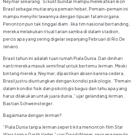
Neymar sekarang. Si kulit bundar mampu melekatkan ikon
Brasil sebagai mutiaranya pemain hebat. Pemain-pemain ini
mampu menyihir lawannya dengan tipuan fatamorgana.
Penonton pun tak tinggal diam. Jika tim nasional bertanding,
mereka melakukan ritual tarian samba di dalam stadion,
percis apa yang sering digelar sepanjang Februari di Rio De
Jenairo.
Brasil tahun ini adalah tuan rumah Piala Dunia. Dan dinihari
nanti mereka masuk semifinal untuk bertemu Jerman. Meski
bintang mereka, Neymar, dipastikan absen karena cedera,
Brasil justru diuntungkan dengan kondisi psikologis. ”Pemain
dalam kondisi fisik dan psikologis bagus dan tahu apa yang
harus dilakukan untuk juara dunia,” ujar gelandang Jerman,
Bastian Schweinsteiger.
Bagaimana dengan Jerman?
“Piala Dunia tanpa Jerman seperti kita menonton film
Star
Wars
tanpa Darth Vader,” ujar David Winner, seorang penulis