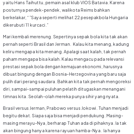
yaitu Hans Taihuttu, pemain asal klub VIOS Batavia. Karena
posturnya pendek-pendek, walikota Reims bahkan
berkelakar, “”Saya seperti melihat 22 pesepakbola Hungaria
dikerubuti 11 kurcaci.”
Mari kembali merenung. Sepertinya sepak bola kita tak akan
pernah seperti Brasil dan Jerman. Kalau kita menang, kadung
keliru mengapa kita menang. Apalagi saat kalah, tak pernah
paham mengapa bisa kalah. Kalau mengacu pada relevansi
prestasi sepak bola dengan kemajuan ekonomi, harusnya
dibuat bingung dengan Bosnia-Herzegovina yang baru saja
pulih dari perang saudara. Bahkan kita tak pernah mengoreksi
diri, sampai-sampai puluhan pelatih ditugaskan menangani
timnas kita. Seolah-olah mereka punya sihir yang nyata.
Brasil versus Jerman, Prabowo versus Jokowi. Tuhan menjadi
begitu dekat. Siapa saja bisa menjadi pendukung. Masing-
masing merayu-Nya, berharap Tuhan ada di pihaknya. Ia tak
akan bingung hanya karena rayuan hamba-Nya. Ia hanya