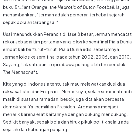
buku
Brilliant Orange, the Neurotic of Dutch Football.
Ia juga
menambahkan, “Jerman adalah pemeran terhebat sejarah
sepak bola antarbangsa. “
Usai menundukkan Perancis di fase 8 besar, Jerman mencatat
rekor sebagai tim pertama yang lolos ke semifinal Piala Dunia
empat kali berturut-turut. Piala Dunia edisi sebelumnya,
Jerman lolos ke semifinal pada tahun 2002, 2006, dan 2010.
Sayang, tak satupun tropi dibawa pulang oleh tim berjuluk
The Mannschaft.
Kita yang di Indonesia tentu tak mau melewatkan duel dua
raksasa Latin dan Eropa ini. Menariknya, selain semifinal nanti
masih di suasana ramadan, besok juga kita akan berpesta
demokrasi. Ya, pemilihan Presiden. Aromanya menjadi
menarik karena erat kaitannya dengan dukung mendukung.
Sedikit banyak, sepak bola dan hiruk pikuk politik selalu ada
sejarah dan hubungan panjang.