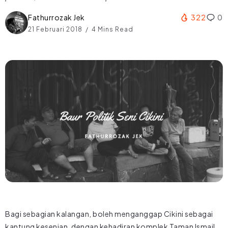
Fathurrozak Jek
322
0
21 Februari 2018
4 Mins Read
Bagi sebagian kalangan, boleh menganggap Cikini sebagai
kantung kesenian, dengan kehadiran komplek Taman Ismail