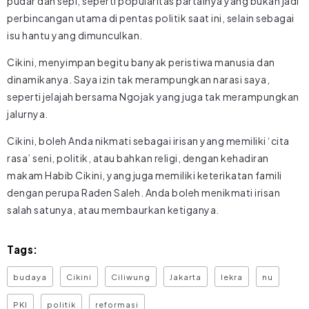
pudar dan sepi, seperti popularitas partainya yang bukan jadi
perbincangan utama di pentas politik saat ini, selain sebagai
isu hantu yang dimunculkan.
Cikini, menyimpan begitu banyak peristiwa manusia dan
dinamikanya. Saya izin tak merampungkan narasi saya,
seperti jelajah bersama Ngojak yang juga tak merampungkan
jalurnya.
Cikini, boleh Anda nikmati sebagai irisan yang memiliki ‘cita
rasa’ seni, politik, atau bahkan religi, dengan kehadiran
makam Habib Cikini, yang juga memiliki keterikatan famili
dengan perupa Raden Saleh. Anda boleh menikmati irisan
salah satunya, atau membaurkan ketiganya.
Tags:
budaya
Cikini
Ciliwung
Jakarta
lekra
nu
PKI
politik
reformasi