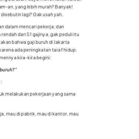
ram-an, yang lebih murah? Banyak!
disebutin lagi? Gak usah yah.
an dalam mencari pekerja, dan
endah dari S1 gajinya, gak peduli itu
akan bahwa gaji buruh di Jakarta
 karena ada peningkatan taraf hidup.
mennya kira-kira begini:
 buruh?”
:
untuk melakukan pekerjaan yang sama
rja, mau di pabrik, mau di kantor, mau