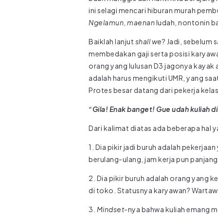
ini selagi mencari hiburan murah pemb
Ngelamun
,
maenan
ludah, nontonin b
Baiklah lanjut
shall we
? Jadi, sebelum 
membedakan gaji serta posisi karyawan
orang yang lulusan D3 jagonya kayak a
adalah harus mengikuti UMR, yang saat 
Protes besar datang dari pekerja kelas
“Gila! Enak banget! Gue udah kuliah 
Dari kalimat diatas ada beberapa hal 
1. Dia pikir jadi buruh adalah pekerja
berulang-ulang, jam kerja pun panjang
2. Dia pikir buruh adalah orang yang ke
di toko. Statusnya karyawan? Warta
3.
Mindset-
nya bahwa kuliah emang ma