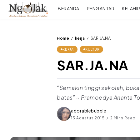
BERANDA
PENGANTAR
KELAHI
Home
kerja
SAR.JA.NA
/
/
KERJA
KULTUR
SAR.JA.NA
“Semakin tinggi sekolah, buk
batas” ~ Pramoedya Ananta Toe
adorablebubble
13 Agustus 2015
2 Mins Read