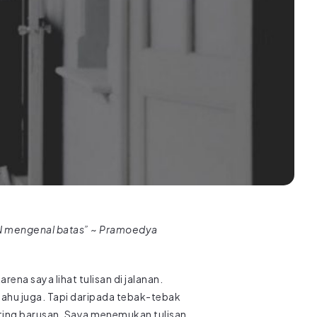
IN mengenal batas” ~ Pramoedya
rena saya lihat tulisan di jalanan.
tahu juga. Tapi daripada tebak-tebak
nting barusan. Saya menemukan tulisan