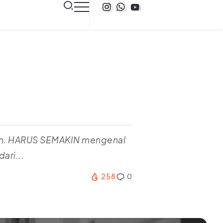
ain. HARUS SEMAKIN mengenal
ari...
258
0