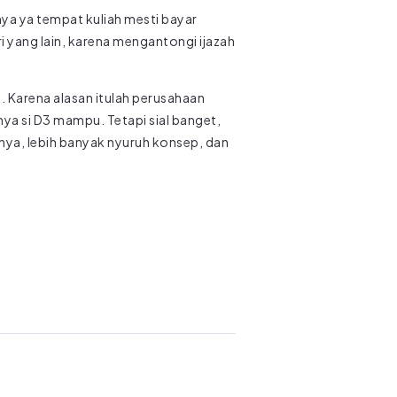
a ya tempat kuliah mesti bayar
ri yang lain, karena mengantongi ijazah
. Karena alasan itulah perusahaan
nya si D3 mampu. Tetapi sial banget,
anya, lebih banyak nyuruh konsep, dan