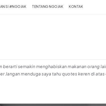
RAN SI #NGOJAK
TENTANG NGOJAK
KONTAK
an berarti semakin menghabiskan makanan orang l
r Jangan menduga saya tahu quotes keren di atas d