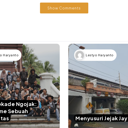
Show Comments
o Haryanto
Lestyo Haryanto
ekade Ngojak:
sme Sebuah
tas
Menyusuri Jejak Ja