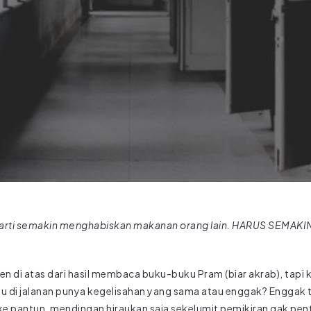
erarti semakin menghabiskan makanan orang lain. HARUS SEMAK
en di atas dari hasil membaca buku-buku Pram (biar akrab), tapi ka
itu di jalanan punya kegelisahan yang sama atau enggak? Enggak 
 ke pantun, mendingan hiraukan saja sekelumit pemikiran gak pe