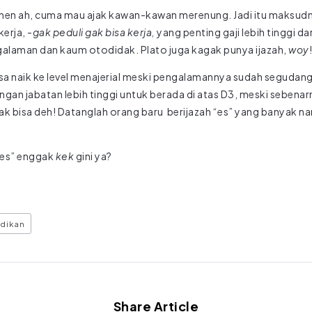
en ah, cuma mau ajak kawan-kawan merenung. Jadi itu maksudny
kerja,
-gak peduli gak bisa kerja,
yang penting gaji lebih tinggi da
galaman dan kaum otodidak. Plato juga kagak punya ijazah,
woy
!
sa naik ke level menajerial meski pengalamannya sudah segudang
gan jabatan lebih tinggi untuk berada di atas D3, meski sebenar
gak bisa deh! Datanglah orang baru berijazah “es” yang banyak n
“es” enggak
kek
gini ya?
dikan
Share Article