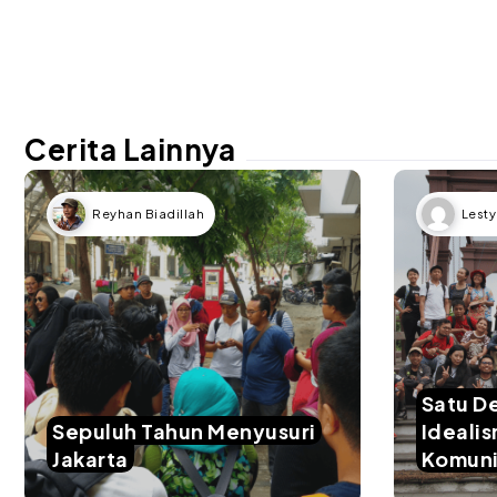
Cerita Lainnya
Reyhan Biadillah
Lesty
Satu D
Sepuluh Tahun Menyusuri
Ideali
Jakarta
Komuni