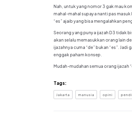
Nah, untuk yang nomor 3 gak mau kom
mahal-mahal supaya nanti pas masuk 
“es” ajaib yang bisa mengalahkan pen
Seorang yang punya ijazah D3 tidak bi
akan selalu memasukkan orang lain den
ijazahnya cuma “de” bukan “es”. Jadi 
enggak paham konsep.
Mudah-mudahan semua orang ijazah 
Tags:
Jakarta
manusia
opini
pendi