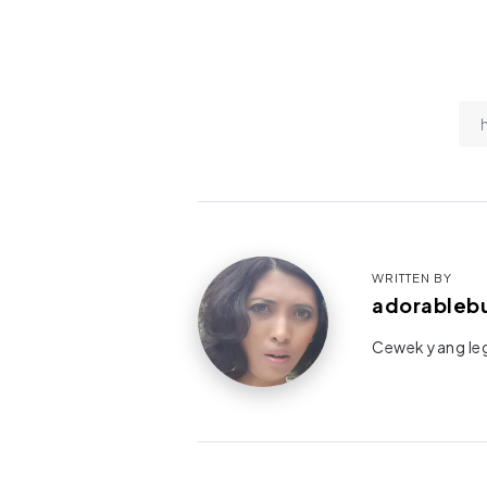
WRITTEN BY
adorableb
Cewek yang legi