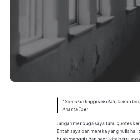
“Semakin tinggi sekolah, bukan b
Ananta Toer
Jangan menduga saya tahu
quotes
ker
Entah saya dan mereka yang nulis hal 
buah manggis dan nanti kita berujung