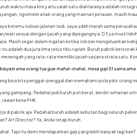
unuh waktu masa kini yaitu salah satu diantaranya adalah instag
ayangan, ngomelin anak orang yang
maenan
petasan, masih mau 
saya ketemu tulisan jalanan tadi, saya udah marah sama perusaha
/wati sesuai dengan ijazah yang dipegangnya. D3 ya musti lebih r
pa. Masih segar dalam ingatan ketika Jokowi mengeluarkan kebij
itu adalah dua juta lima ratus ribu rupiah. Buruh pabrik bersorak
 menengah yang rata-rata memiliki ijazah sarjana strata satu. Ko
dibiayain ama orang tua gue mahal-mahal, masa gaji S1 sama ama
yang bisa kita penggal-penggal dan memahami pola pikir orang ini
an yang gampang. Padahal jadi buruh pun berat, berdiri seharian 
, rawan kena PHK.
rja di pabrik aja. Padahal buruh adalah sebutan bagi seluruh peke
wan?
Art Director
? Ya, Anda tetap buruh.
hal. Tapi itu demi mendapatkan gaji yang lebih banyak lagi kan?