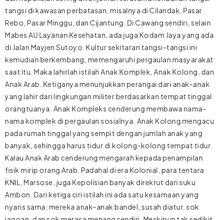
tangsi di kawasan perbatasan, misalnya di Cilandak, Pasar
Rebo, Pasar Minggu, dan Cijantung. Di Cawang sendiri, selain
Mabes AU Layanan Kesehatan, ada juga Kodam Jaya yang ada
di Jalan Mayjen Sutoyo. Kultur sekitaran tangsi-tangsi ini
kemudian berkembang, memengaruhi pergaulan masyarakat
saat itu. Maka lahirlah istilah Anak Komplek, Anak Kolong, dan
Anak Arab. Ketiganya menunjukkan perangai dari anak-anak
yang lahir dari lingkungan militer berdasarkan tempat tinggal
orangtuanya. Anak Kompleks cenderung membawa nama-
nama komplek di pergaulan sosialnya. Anak Kolong mengacu
pada rumah tinggal yang sempit dengan jumlah anak yang
banyak, sehingga harus tidur di kolong-kolong tempat tidur.
Kalau Anak Arab cenderung mengarah kepada penampilan
fisik mirip orang Arab. Padahal di era Kolonial, para tentara
KNIL, Marsose, juga Kepolisian banyak direkrut dari suku
Ambon. Dari ketiga ciri istilah ini ada satu kesamaan yang
nyaris sama; mereka anak-anak bandel, susah diatur, sok
jagoan, dan sok merasa menang sendiri. Meskipun tak sedikit