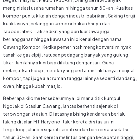
begitu masyhur. Medio 1950-an, orang Betawi banyak
menginisiasi usaha rumahan ini hingga tahun 80-an. Kualitas
kompor pun tak kalah dengan industri pabrikan. Saking teruji
kualitasnya, pelanggan kompor bukan hanya dari
Jabodetabek. Tak sedikit yang dari luar Jawa juga
berlangganan hingga kawasan ini dikenal dengan nama
Cawang Kompor. Ketika pemerintah mengkonversi minyak
tanah ke gas elpiji, ratusan pedagang banyak yang gulung
tikar. Jumlahnya kini bisa dihitung dengan jari. Guna
melanjutkan hidup, mereka yang bertahan tak hanya menjual
kompor, tapi juga alat rumah tangga lainnya seperti dandang,
oven, hingga kubah masjid.
Beberapa kilometer sebelumnya, di mana titik kumpul
NgoJak di Stasiun Cawang, lantas berhenti sejenak di
terowongan stasiun. Di atasnya bising kendaraan berlalu
lalang di Jalan MT Haryono. Jalur kereta di stasiun ini
tergolong jalur bersejarah sebab sudah beroperasi sekitar
tahun 30-an. Saat kereta melintas dengan kecepatan tinggi,