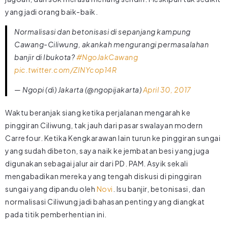
yang jadi orang baik-baik.
Normalisasi dan betonisasi di sepanjang kampung
Cawang-Ciliwung, akankah mengurangi permasalahan
banjir di Ibukota?
#NgoJakCawang
pic.twitter.com/ZINYcop14R
— Ngopi (di) Jakarta (@ngopijakarta)
April 30, 2017
Waktu beranjak siang ketika perjalanan mengarah ke
pinggiran Ciliwung, tak jauh dari pasar swalayan modern
Carrefour. Ketika Kengkarawan lain turun ke pinggiran sungai
yang sudah dibeton, saya naik ke jembatan besi yang juga
digunakan sebagai jalur air dari PD. PAM. Asyik sekali
mengabadikan mereka yang tengah diskusi di pinggiran
sungai yang dipandu oleh
Novi
. Isu banjir, betonisasi, dan
normalisasi Ciliwung jadi bahasan penting yang diangkat
pada titik pemberhentian ini.