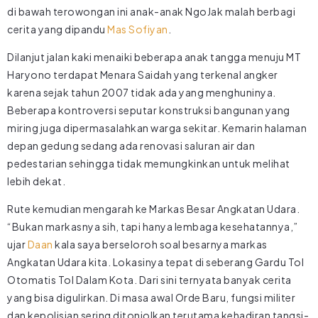
di bawah terowongan ini anak-anak NgoJak malah berbagi
cerita yang dipandu
Mas Sofiyan
.
Dilanjut jalan kaki menaiki beberapa anak tangga menuju MT
Haryono terdapat Menara Saidah yang terkenal angker
karena sejak tahun 2007 tidak ada yang menghuninya.
Beberapa kontroversi seputar konstruksi bangunan yang
miring juga dipermasalahkan warga sekitar. Kemarin halaman
depan gedung sedang ada renovasi saluran air dan
pedestarian sehingga tidak memungkinkan untuk melihat
lebih dekat.
Rute kemudian mengarah ke Markas Besar Angkatan Udara.
“Bukan markasnya sih, tapi hanya lembaga kesehatannya,”
ujar
Daan
kala saya berseloroh soal besarnya markas
Angkatan Udara kita. Lokasinya tepat di seberang Gardu Tol
Otomatis Tol Dalam Kota. Dari sini ternyata banyak cerita
yang bisa digulirkan. Di masa awal Orde Baru, fungsi militer
dan kepolisian sering ditonjolkan terutama kehadiran tangsi-