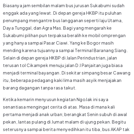
Biasanya jam sembilan malam bus jurusan Sukabumi sudah
enggak ada yang lewat. Di depan gereja HKBP itu puluhan
penumpang mengantre bus langganan seperti laju Utama,
Daya Tunggal, dan Agra Mas. Bagi yang mengarah ke
Sukabumi pilihan pun terpaksa beralih ke mobil omprengan
yang hanya sampai Pasar Ciawi. Yang ke Bogor masih
mending karena tujuannya sampai Terminal Baranang Siang.
Selain di depan gereja HKBP di Jalan Perindustrian, jalan
terusan tol Cikampek menuju jalan D.I Panjaitan juga biasa
menjadi terminal bayangan. Di sekitar simpang besar Cawang
itu, beberapa pedagang kaki lima masih asyik menjajakan
barang dagangan tanpa rasa takut.
Ketika kemarin menyusun kegiatan NgoJak ini saya
senantiasa mengingat cerita di atas. Masa di mana kali
pertama menjadi anak urban; berangkat Senin subuh di awal
pekan, lantas pulang di Jumat malam di ujung pekan. Begitu
seterusnya sampai berita menyedihkan itu tiba, bus AKAP tak