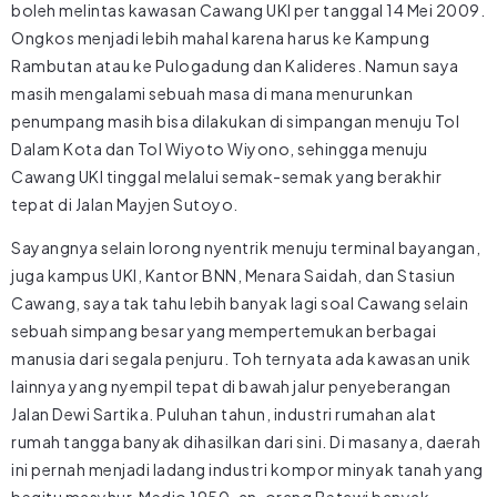
boleh melintas kawasan Cawang UKI per tanggal 14 Mei 2009.
Ongkos menjadi lebih mahal karena harus ke Kampung
Rambutan atau ke Pulogadung dan Kalideres. Namun saya
masih mengalami sebuah masa di mana menurunkan
penumpang masih bisa dilakukan di simpangan menuju Tol
Dalam Kota dan Tol Wiyoto Wiyono, sehingga menuju
Cawang UKI tinggal melalui semak-semak yang berakhir
tepat di Jalan Mayjen Sutoyo.
Sayangnya selain lorong nyentrik menuju terminal bayangan,
juga kampus UKI, Kantor BNN, Menara Saidah, dan Stasiun
Cawang, saya tak tahu lebih banyak lagi soal Cawang selain
sebuah simpang besar yang mempertemukan berbagai
manusia dari segala penjuru. Toh ternyata ada kawasan unik
lainnya yang nyempil tepat di bawah jalur penyeberangan
Jalan Dewi Sartika. Puluhan tahun, industri rumahan alat
rumah tangga banyak dihasilkan dari sini. Di masanya, daerah
ini pernah menjadi ladang industri kompor minyak tanah yang