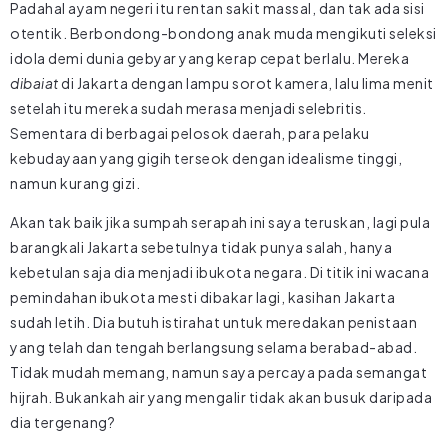
Padahal ayam negeri itu rentan sakit massal, dan tak ada sisi
otentik. Berbondong-bondong anak muda mengikuti seleksi
idola demi dunia gebyar yang kerap cepat berlalu. Mereka
dibaiat
di Jakarta dengan lampu sorot kamera, lalu lima menit
setelah itu mereka sudah merasa menjadi selebritis.
Sementara di berbagai pelosok daerah, para pelaku
kebudayaan yang gigih terseok dengan idealisme tinggi,
namun kurang gizi.
Akan tak baik jika sumpah serapah ini saya teruskan, lagi pula
barangkali Jakarta sebetulnya tidak punya salah, hanya
kebetulan saja dia menjadi ibukota negara. Di titik ini wacana
pemindahan ibukota mesti dibakar lagi, kasihan Jakarta
sudah letih. Dia butuh istirahat untuk meredakan penistaan
yang telah dan tengah berlangsung selama berabad-abad.
Tidak mudah memang, namun saya percaya pada semangat
hijrah. Bukankah air yang mengalir tidak akan busuk daripada
dia tergenang?