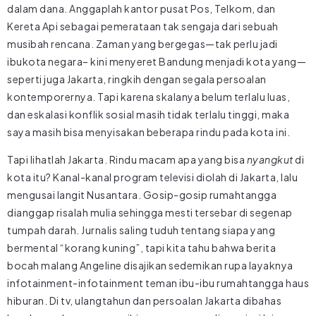
dalam dana. Anggaplah kantor pusat Pos, Telkom, dan
Kereta Api sebagai pemerataan tak sengaja dari sebuah
musibah rencana. Zaman yang bergegas—tak perlu jadi
ibukota negara– kini menyeret Bandung menjadi kota yang—
seperti juga Jakarta, ringkih dengan segala persoalan
kontemporernya. Tapi karena skalanya belum terlalu luas,
dan eskalasi konflik sosial masih tidak terlalu tinggi, maka
saya masih bisa menyisakan beberapa rindu pada kota ini.
Tapi lihatlah Jakarta. Rindu macam apa yang bisa
nyangkut
di
kota itu? Kanal-kanal program televisi diolah di Jakarta, lalu
mengusai langit Nusantara. Gosip-gosip rumahtangga
dianggap risalah mulia sehingga mesti tersebar di segenap
tumpah darah. Jurnalis saling tuduh tentang siapa yang
bermental “korang kuning”, tapi kita tahu bahwa berita
bocah malang Angeline disajikan sedemikan rupa layaknya
infotainment-infotainment teman ibu-ibu rumahtangga haus
hiburan. Di tv, ulangtahun dan persoalan Jakarta dibahas