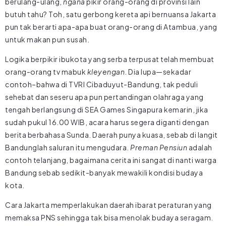
berulang-ulang,
ngana
pikir orang-orang di provinsi lain
butuh tahu? Toh, satu gerbong kereta api bernuansa Jakarta
pun tak berarti apa-apa buat orang-orang di Atambua, yang
untuk makan pun susah.
Logika berpikir ibukota yang serba terpusat telah membuat
orang-orang tv mabuk
kleyengan
. Dia lupa—sekadar
contoh–bahwa di TVRI Cibaduyut-Bandung, tak peduli
sehebat dan seseru apa pun pertandingan olahraga yang
tengah berlangsung di SEA Games Singapura kemarin, jika
sudah pukul 16.00 WIB, acara harus segera diganti dengan
berita berbahasa Sunda. Daerah punya kuasa, sebab di langit
Bandunglah saluran itu mengudara.
Preman Pensiun
adalah
contoh telanjang, bagaimana cerita ini sangat di nanti warga
Bandung sebab sedikit-banyak mewakili kondisi budaya
kota.
Cara Jakarta memperlakukan daerah ibarat peraturan yang
memaksa PNS sehingga tak bisa menolak budaya seragam.