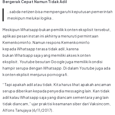
Bergerak Cepat Namun Tidak Adil
..sabda netizen bisa mempengaruhi keputusan pemerintah
meskipun melukai logika..
Meskipun
Whatsapp
bukan pemilik konten eksplisit tersebut,
aplikasi pesan instan ini akhirnya menuruti permintaan
Kemenkominfo. Namun respons Kemenkominfo
kepada
Whatsapp
terasa tidak adil, karena
bukan
Whatsapp
saja yang memiliki akses konten
eksplisit.
Youtube
besutan Google juga memiliki kondisi
hampir serupa dengan
Whatsapp
. Di dalam
Youtube
juga ada
konten ekplisit menjurus pornografi.
“Tapi apakah adil atau tidak. Kita harus lihat apakah ancaman
serupa diberikan kepada penyedia messaging lain. Kan tidak
adil kalau Whatsapp saja yang diancam sementara yang lain
tidak diancam,” ujar praktisi keamanan siber dari Vaksincom,
Alfons Tanujaya (6/11/2017).