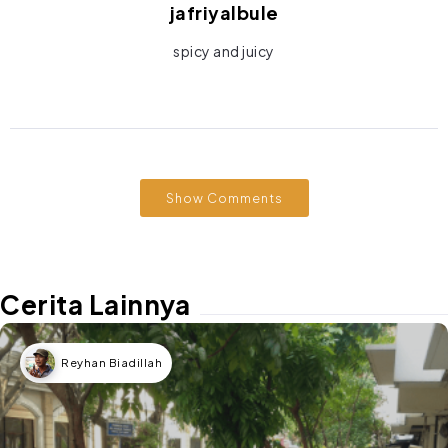
jafriyalbule
spicy and juicy
Show Comments
Cerita Lainnya
Reyhan Biadillah