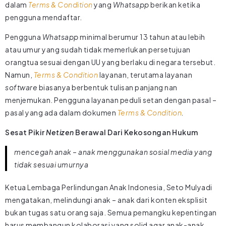
dalam
Terms & Condition
yang
Whatsapp
berikan ketika
pengguna mendaftar.
Pengguna
Whatsapp
minimal berumur 13 tahun atau lebih
atau umur yang sudah tidak memerlukan persetujuan
orangtua sesuai dengan UU yang berlaku di negara tersebut.
Namun,
Terms & Condition
layanan, terutama layanan
software
biasanya berbentuk tulisan panjang nan
menjemukan. Pengguna layanan peduli setan dengan pasal –
pasal yang ada dalam dokumen
Terms & Condition
.
Sesat Pikir
Netizen
Berawal Dari Kekosongan Hukum
mencegah anak – anak menggunakan sosial media yang
tidak sesuai umurnya
Ketua Lembaga Perlindungan Anak Indonesia, Seto Mulyadi
mengatakan, melindungi anak – anak dari konten eksplisit
bukan tugas satu orang saja. Semua pemangku kepentingan
harus membangun kolaborasi yang solid agar anak-anak