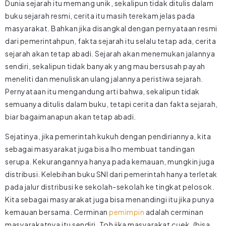
Dunia sejarah itu memang unik, sekalipun tidak ditulis dalam
buku sejarah resmi, cerita itu masih terekam jelas pada
masyarakat. Bahkan jika disangkal dengan pernyataan resmi
dari pemerintahpun, fakta sejarah itu selalu tetap ada, cerita
sejarah akan tetap abadi. Sejarah akan menemukan jalannya
sendiri, sekalipun tidak banyak yang mau bersusah payah
meneliti dan menuliskan ulang jalannya peristiwa sejarah.
Pernyataan itu mengandung arti bahwa, sekalipun tidak
semuanya ditulis dalam buku, tetapi cerita dan fakta sejarah,
biar bagaimanapun akan tetap abadi.
Sejatinya, jika pemerintah kukuh dengan pendiriannya, kita
sebagai masyarakat juga bisa lho membuat tandingan
serupa. Kekurangannya hanya pada kemauan, mungkin juga
distribusi. Kelebihan buku SNI dari pemerintah hanya terletak
pada jalur distribusi ke sekolah-sekolah ke tingkat pelosok.
Kita sebagai masyarakat juga bisa menandingi itu jika punya
kemauan bersama. Cerminan
pemimpin
adalah cerminan
masyarakatnya itu sendiri. Toh jika masyarakat
cuek
, (bisa