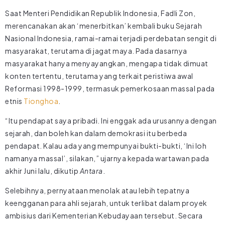
Saat Menteri Pendidikan Republik Indonesia, Fadli Zon,
merencanakan akan ‘menerbitkan’ kembali buku Sejarah
Nasional Indonesia, ramai-ramai terjadi perdebatan sengit di
masyarakat, terutama di jagat maya. Pada dasarnya
masyarakat hanya menyayangkan, mengapa tidak dimuat
konten tertentu, terutama yang terkait peristiwa awal
Reformasi 1998-1999, termasuk pemerkosaan massal pada
etnis
Tionghoa
.
“Itu pendapat saya pribadi. Ini enggak ada urusannya dengan
sejarah, dan boleh kan dalam demokrasi itu berbeda
pendapat. Kalau ada yang mempunyai bukti-bukti, ‘Ini loh
namanya massal’, silakan,” ujarnya kepada wartawan pada
akhir Juni lalu, dikutip
Antara
.
Selebihnya, pernyataan menolak atau lebih tepatnya
keengganan para ahli sejarah, untuk terlibat dalam proyek
ambisius dari Kementerian Kebudayaan tersebut. Secara