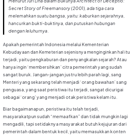
Menurut Juri Lina dalam bukunya
Architect of Deceptio:
Secret Story of Freemansory
(2001), ada tiga cara
melemahkan suatu bangsa, yaitu: kaburkan sejarahnya,
hancurkan bukti-buktinya, dan putuskan hubungan
dengan leluhurnya.
Apakah pemerintah Indonesia melalui Kementerian
Kebudayaan dan Kemeterian sejenisnya menginginkan hal itu
terjadi, yaitu pengkaburan dan penyangkalan sejarah? Atau
hanya ingin ‘membersihkan’ citra pemerintah yang sudah
sangat buruk. Jangan-jangan justru lebih parah lagi, sang
Menteri yang sekarang telah menjadi ‘orang bawahan’ sang
penguasa, yang saat peristiwa itu terjadi, sangat dicurigai
sebagai ‘orang’ yang menjadi otak peristiwa kelam itu.
Biar bagaimanapun, peristiwa itu telah terjadi,
masyarakatpun sudah “memaafkan” dan tidak mungkin lagi
mengadili, tapi setidaknya masyarakat butuh kejujuran dari
pemerintah dalam bentuk kecil, yaitu memasukkan konten