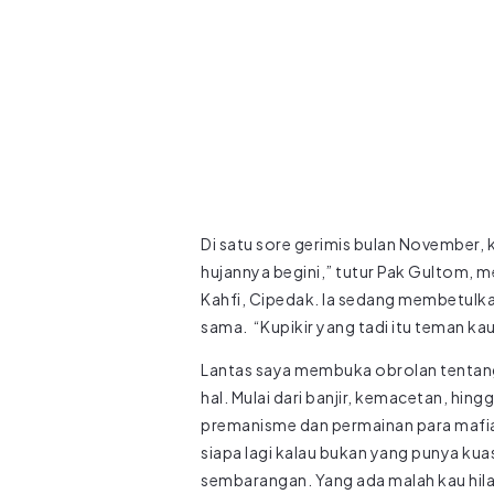
Di satu sore gerimis bulan November,
hujannya begini,” tutur Pak Gultom, m
Kahfi, Cipedak. Ia sedang membetulk
sama. “Kupikir yang tadi itu teman ka
Lantas saya membuka obrolan tentang c
hal. Mulai dari banjir, kemacetan, hing
premanisme dan permainan para mafi
siapa lagi kalau bukan yang punya kuas
sembarangan. Yang ada malah kau hila