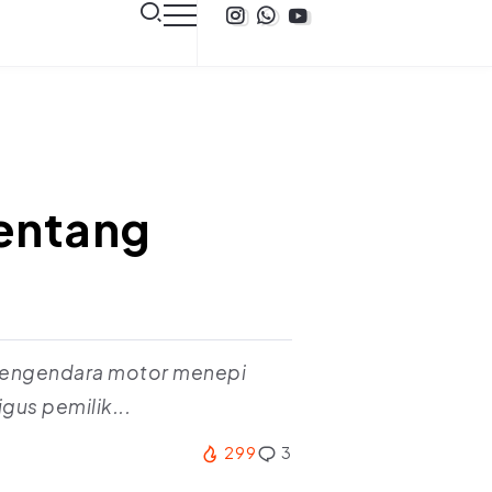
Tentang
 pengendara motor menepi
gus pemilik...
299
3