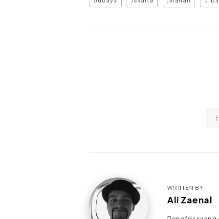
budaya
Jakarta
jalanan
urb
WRITTEN BY
Ali Zaenal
Penafsir ruang