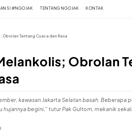
RAN SI #NGOJAK
TENTANG NGOJAK
KONTAK
is; Obrolan Tentang Cuaca dan Rasa
Melankolis; Obrolan 
Rasa
ovember, kawasan Jakarta Selatan basah. Beberapa
u hujannya begini,” tutur Pak Gultom, mekanik sekali
d