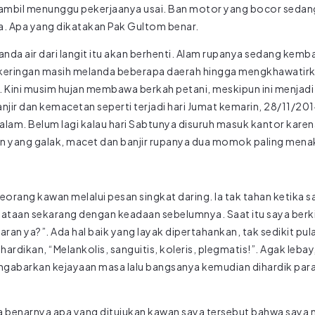
l sambil menunggu pekerjaanya usai. Ban motor yang bocor seda
da. Apa yang dikatakan Pak Gultom benar.
nda air dari langit itu akan berhenti. Alam rupanya sedang kembal
keringan masih melanda beberapa daerah hingga mengkhawatirka
. Kini musim hujan membawa berkah petani, meskipun ini menjad
banjir dan kemacetan seperti terjadi hari Jumat kemarin, 28/11/2
alam. Belum lagi kalau hari Sabtunya disuruh masuk kantor kar
n yang galak, macet dan banjir rupanya dua momok paling menak
seorang kawan melalui pesan singkat daring. Ia tak tahan keti
yataan sekarang dengan keadaan sebelumnya. Saat itu saya berkil
aran ya?”. Ada hal baik yang layak dipertahankan, tak sedikit pu
hardikan, “Melankolis, sanguitis, koleris, plegmatis!”. Agak l
gabarkan kejayaan masa lalu bangsanya kemudian dihardik para 
a benarnya apa yang ditujukan kawan saya tersebut bahwa saya 