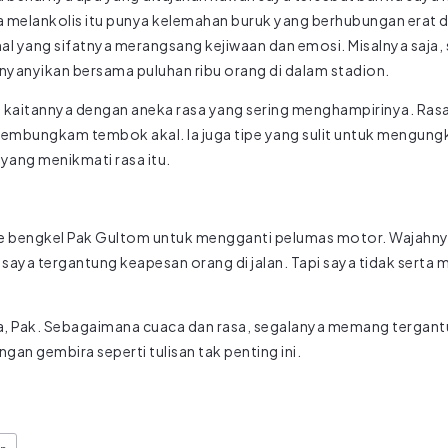
 melankolis itu punya kelemahan buruk yang berhubungan erat 
l-hal yang sifatnya merangsang kejiwaan dan emosi. Misalnya saj
inyanyikan bersama puluhan ribu orang di dalam stadion.
 kaitannya dengan aneka rasa yang sering menghampirinya. Rasa
embungkam tembok akal. Ia juga tipe yang sulit untuk mengun
ri yang menikmati rasa itu.
ke bengkel Pak Gultom untuk mengganti pelumas motor. Wajahnya
saya tergantung keapesan orang di jalan. Tapi saya tidak sert
 Pak. Sebagaimana cuaca dan rasa, segalanya memang tergantu
an gembira seperti tulisan tak penting ini.