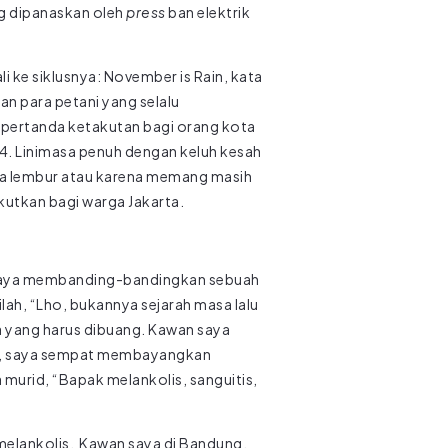
ng dipanaskan oleh
press
ban elektrik
i ke siklusnya: November is Rain, kata
n para petani yang selalu
i pertanda ketakutan bagi orang kota
014. Linimasa penuh dengan keluh kesah
ena lembur atau karena memang masih
utkan bagi warga Jakarta.
ka saya membanding-bandingkan sebuah
ah, “Lho, bukannya sejarah masa lalu
la yang harus dibuang. Kawan saya
ebay, saya sempat membayangkan
murid, “Bapak melankolis, sanguitis,
melankolis. Kawan saya di Bandung,