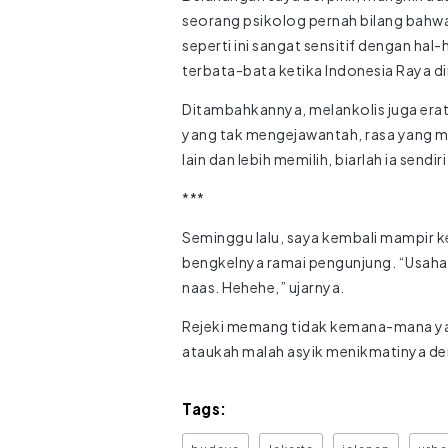
seorang psikolog pernah bilang bahwa
seperti ini sangat sensitif dengan ha
terbata-bata ketika Indonesia Raya d
Ditambahkannya, melankolis juga erat
yang tak mengejawantah, rasa yang m
lain dan lebih memilih, biarlah ia sendi
***
Seminggu lalu, saya kembali mampir 
bengkelnya ramai pengunjung. “Usaha 
naas. Hehehe,” ujarnya.
Rejeki memang tidak kemana-mana ya,
ataukah malah asyik menikmatinya deng
Tags: