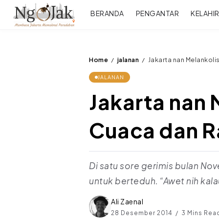
BERANDA
PENGANTAR
KELAHI
Home
jalanan
Jakarta nan Melankol
/
/
JALANAN
Jakarta nan 
Cuaca dan 
Di satu sore gerimis bulan N
untuk berteduh. “Awet nih kala
Ali Zaenal
28 Desember 2014
3 Mins Rea