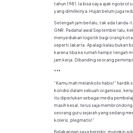
tahun 1981. Ia bisa saya ajak ngobro
yang dimilikinya. Hujan belum juga re
Setengah jam berlalu, tak ada tanda-ta
GNR. Padahal awal September lalu, ke
menyediakan logistik bagi orang kota
seperti Jakarta. Apalagi kalau bukan 
karena tiba ke rumah hampir tengah m
jam kerja. Dibanding seorang pemimpi
***
“Kamu mah melankolis habis!” hardik 
kondisi dalam sebuah organisasi, ken
itu diperlukan sebagai media pembelaj
masih kesal, terus saja membrondong 
seorang guru sejarah yang sedang men
koleris, plegmatis!”
Belakangan saya berpikir, mungkin ad