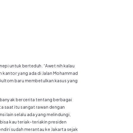
epi untuk berteduh. “Awet nih kalau
tan kantor yang ada di Jalan Mohammad
 Gultom baru membetulkan kasus yang
 banyak bercerita tentang berbagai
arta saat itu sangat rawan dengan
nsi lain selalu ada yang melindungi,
bisa kau teriak-teriakin presiden
diri sudah merantau ke Jakarta sejak