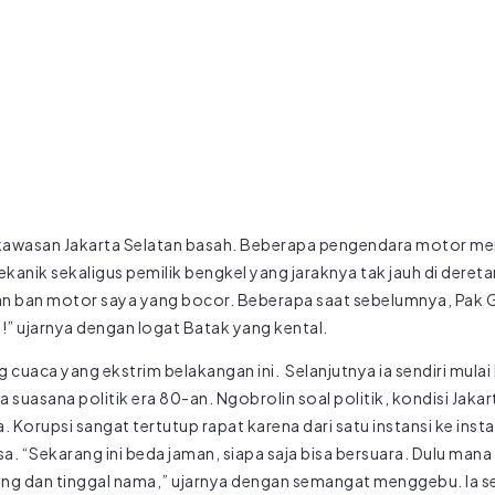
 kawasan Jakarta Selatan basah. Beberapa pengendara motor men
ekanik sekaligus pemilik bengkel yang jaraknya tak jauh di dere
an ban motor saya yang bocor. Beberapa saat sebelumnya, Pak
u!” ujarnya dengan logat Batak yang kental.
uaca yang ekstrim belakangan ini. Selanjutnya ia sendiri mulai
ga suasana politik era 80-an. Ngobrolin soal politik, kondisi Jak
a.
Korupsi sangat tertutup rapat karena dari satu instansi ke insta
a. “Sekarang ini beda jaman, siapa saja bisa bersuara. Dulu mana 
ng dan tinggal nama,” ujarnya dengan semangat menggebu. Ia sen