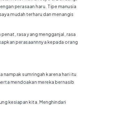
dengan perasaan haru. Tipe manusia
a, saya mudah terharu dan menangis
 penat, rasa yang mengganjal, rasa
gkapkan perasaannnya kepada orang
 nampak sumringah karena hari itu
a merta mendoakan mereka bernasib
ng kesiapan kita. Menghindari