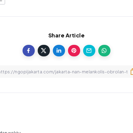
an
Share Article
 dan waktu.