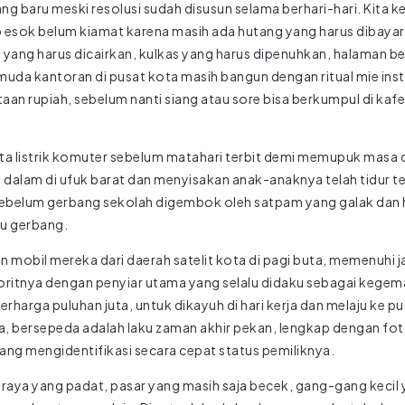
g baru meski resolusi sudah disusun selama berhari-hari. Kita 
esok belum kiamat karena masih ada hutang yang harus dibayar, 
i yang harus dicairkan, kulkas yang harus dipenuhkan, halaman b
muda kantoran di pusat kota masih bangun dengan ritual mie ins
an rupiah, sebelum nanti siang atau sore bisa berkumpul di kaf
eta listrik komuter sebelum matahari terbit demi memupuk masa 
 dalam di ufuk barat dan menyisakan anak-anaknya telah tidur t
 sebelum gerbang sekolah digembok oleh satpam yang galak dan
u gerbang.
n mobil mereka dari daerah satelit kota di pagi buta, memenuhi 
oritnya dengan penyiar utama yang selalu didaku sebagai kegema
harga puluhan juta, untuk dikayuh di hari kerja dan melaju ke pu
 bersepeda adalah laku zaman akhir pekan, lengkap dengan foto
ang mengidentifikasi secara cepat status pemiliknya.
lan raya yang padat, pasar yang masih saja becek, gang-gang kec