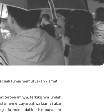
 kecuali Tuhan memutuskan kiamat
at terbenamnya, terkikisnya jumlah
esta memercayai bahwa kiamat akan
yang ada, memindahkan himpunan tata