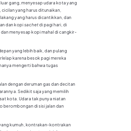
keluar gang, menyesap udara kota yang
cicilan yang harus ditunaikan,
elakang yang harus dicantikkan, dan
tan dan kopi
sachet
di pagi hari, di
e dan menyesap kopi mahal di cangkir-
depan yang lebih baik, dan pulang
erlelap karena besok pagi mereka
 hanya mengerti bahwa tugas
jalan dengan deruman gas dan decitan
rannya. Sedikit saja yang memilih
sat kota. Udara tak punya niatan
 berombongan di sisi jalan dan
il yang kumuh, kontrakan-kontrakan