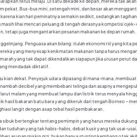
harapkan terus melaju. Di satu dekade ke depan, mereka tak aka
am pekat. Bus-bus mini, setengah mini, dan besar akan mengganti
karena kian hari peminatnya semakin sedikit, sedangkan tagihan 
g masih lihai mencari peluang di tengah derasnya kompetisi ojek-
n, tetapi juga mengantarkan pesanan makanan ke depan rumah.
ggelinjang. Penguasa akan bilang: itulah ekonomi riil yang kita 
mereka yang menyesap kenikmatan makanan tanpa harus mengant
arah yang tak dapat dikendalikan siapapun jika urusan perut 
yang mendadak diktatif.
aju kian dekat. Penyejuk udara dipasang di mana-mana, membuat
enambah decibel yang membebani telinga dan asapnya mengep
 larut malam yang membuat lampu dan listrik terus menyala hin
rik hasil bakaran batu bara yang dikeruk dari tengah Borneo – 
hiasi langit dengan asap tebal hasil pembakaran.
a sibuk bertengkar tentang pemimpin yang harus mereka dukung a
n tuduhan yang tak habis-habis, debat kusir yang tak usai-usai, 
diberi asupan miskin gizi: bukan hanya
stunting
kembang otak akiba