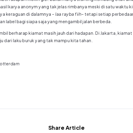
 hasil karya anonym yang tak jelas rimbanya meski di satu waktu k
nya keraguan di dalamnya –
laa rayba fiih
– tetapi setiap perbedaa
an label bagi siapa saja yang mengambil jalan berbeda.
bil berharap kiamat masih jauh dari hadapan. Di Jakarta, kiamat
ju dari laku buruk yang tak mampu kita tahan.
Rotterdam
Share Article