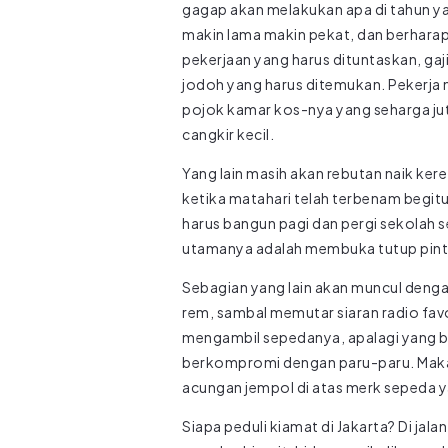
gagap akan melakukan apa di tahun yan
makin lama makin pekat, dan berharap 
pekerjaan yang harus dituntaskan, gaj
jodoh yang harus ditemukan. Pekerja 
pojok kamar kos-nya yang seharga juta
cangkir kecil.
Yang lain masih akan rebutan naik ker
ketika matahari telah terbenam begitu
harus bangun pagi dan pergi sekolah
utamanya adalah membuka tutup pint
Sebagian yang lain akan muncul denga
rem, sambal memutar siaran radio fav
mengambil sepedanya, apalagi yang ber
berkompromi dengan paru-paru. Maka,
acungan jempol di atas merk sepeda y
Siapa peduli kiamat di Jakarta? Di ja