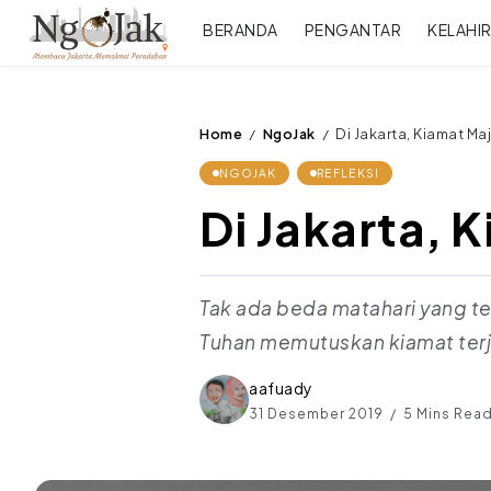
BERANDA
PENGANTAR
KELAHI
Home
NgoJak
Di Jakarta, Kiamat Ma
/
/
NGOJAK
REFLEKSI
Di Jakarta, 
Tak ada beda matahari yang te
Tuhan memutuskan kiamat terjad
aafuady
31 Desember 2019
5 Mins Rea