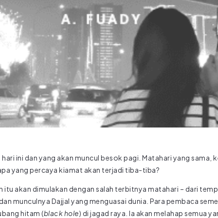
hari ini dan yang akan muncul besok pagi. Matahari yang sama,
siapa yang percaya kiamat akan terjadi tiba-tiba?
itu akan dimulakan dengan salah terbitnya matahari – dari temp
dan munculnya Dajjal yang menguasai dunia. Para pembaca sem
bang hitam (
black hole
) di jagad raya. Ia akan melahap semua 