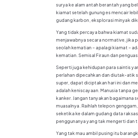
surya ke alam antah berantah yang be
kiamat setelah gunung es mencair lebi
gudang karbon, eksplorasi minyak dike
Yang tidak percaya bahwa kiamat sudah
menjawabnya secara normative, jika p
seolah kematian – apalagi kiamat – 
kematian. Semisal Firaun dan penguas
Seperti juga kehidupan para saintis y
perlahan dipecahkan dan diutak-atik 
super, dapat diciptakan hari ini dan
adalah keniscayaan. Manusia tanpa gen
kanker. Jangan tanyakan bagaimana seti
muasalnya. Raihlah telepon genggam, 
seketika ke dalam gudang data raksasa
penggunanya yang tak mengerti dan t
Yang tak mau ambil pusing itu barangk