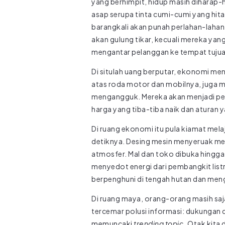
yang berhimpit, hidup masih diharap-
asap serupa tinta cumi-cumi yang hit
barangkali akan punah perlahan-lahan 
akan gulung tikar, kecuali mereka yan
mengantar pelanggan ke tempat tujua
Di situlah uang berputar, ekonomi men
atas roda motor dan mobilnya, juga 
mengangguk. Mereka akan menjadi pem
harga yang tiba-tiba naik dan aturan 
Di ruang ekonomi itu pula kiamat mel
detiknya. Desing mesin menyeruak m
atmosfer. Mal dan toko dibuka hingga
menyedot energi dari pembangkit list
berpenghuni di tengah hutan dan meng
Di ruang maya, orang-orang masih saj
tercemar polusi informasi: dukungan da
memuncaki
trending topic
. Otak kita 