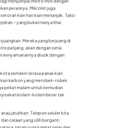
n lagi menjumpai metro mini dengan
kan perannya. Mikrolet juga
setoran kian hari kian menanjak. Taksi
ojekan – yang bukan hanya lihai
perjuangkan. Mereka yang berjuang di
re panjang, akan dengan setia
dan kenyamanannya diusik dengan
 kota semakin terasa panas kian
ulkan karbon yang merobek-robek
gga pekat malam untuk kemudian
menyisakan kolam-kolam besar tak
tau jatuhkan. Telepon seluler kita
dan celaan yang silih berganti
tnya, tetapi juga kiamat nalar dan