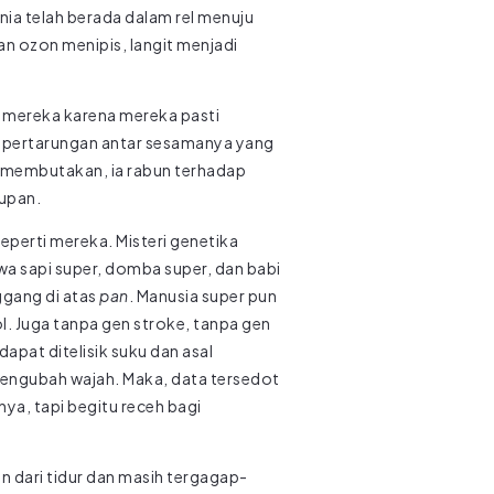
ia telah berada dalam rel menuju
an ozon menipis, langit menjadi
a mereka karena mereka pasti
an-pertarungan antar sesamanya yang
 membutakan, ia rabun terhadap
dupan.
eperti mereka. Misteri genetika
a sapi super, domba super, dan babi
ggang di atas
pan
. Manusia super pun
ol. Juga tanpa gen stroke, tanpa gen
apat ditelisik suku dan asal
pengubah wajah. Maka, data tersedot
ya, tapi begitu receh bagi
n dari tidur dan masih tergagap-