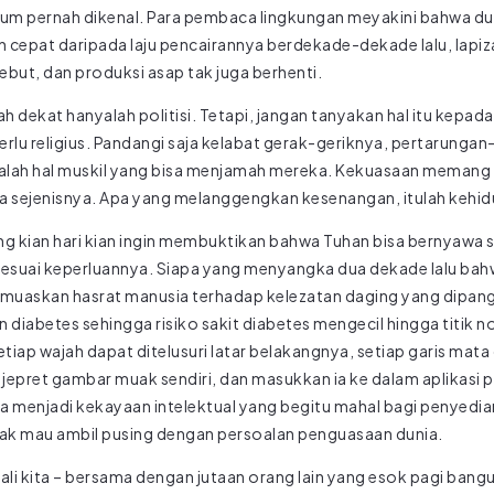
lum pernah dikenal. Para pembaca lingkungan meyakini bahwa dun
h cepat daripada laju pencairannya berdekade-dekade lalu, lapiz
but, dan produksi asap tak juga berhenti.
 dekat hanyalah politisi. Tetapi, jangan tanyakan hal itu kepad
erlu religius. Pandangi saja kelabat gerak-geriknya, pertarung
adalah hal muskil yang bisa menjamah mereka. Kekuasaan memang
a sejenisnya. Apa yang melanggengkan kesenangan, itulah kehi
ang kian hari kian ingin membuktikan bahwa Tuhan bisa bernyawa s
sesuai keperluannya. Siapa yang menyangka dua dekade lalu bahw
 memuaskan hasrat manusia terhadap kelezatan daging yang dipan
 diabetes sehingga risiko sakit diabetes mengecil hingga titik n
ap wajah dapat ditelusuri latar belakangnya, setiap garis mata d
jepret gambar muak sendiri, dan masukkan ia ke dalam aplikasi 
 menjadi kekayaan intelektual yang begitu mahal bagi penyedian
ak mau ambil pusing dengan persoalan penguasaan dunia.
ali kita – bersama dengan jutaan orang lain yang esok pagi bangu