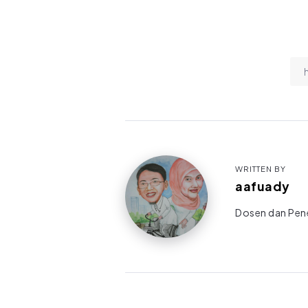
WRITTEN BY
aafuady
Dosen dan Pene