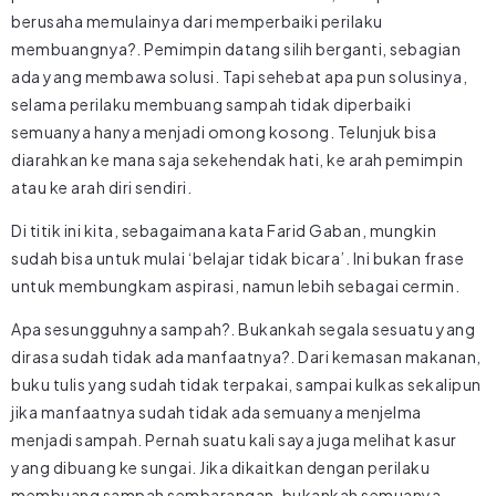
berusaha memulainya dari memperbaiki perilaku
membuangnya?. Pemimpin datang silih berganti, sebagian
ada yang membawa solusi. Tapi sehebat apa pun solusinya,
selama perilaku membuang sampah tidak diperbaiki
semuanya hanya menjadi omong kosong. Telunjuk bisa
diarahkan ke mana saja sekehendak hati, ke arah pemimpin
atau ke arah diri sendiri.
Di titik ini kita, sebagaimana kata Farid Gaban, mungkin
sudah bisa untuk mulai ‘belajar tidak bicara’. Ini bukan frase
untuk membungkam aspirasi, namun lebih sebagai cermin.
Apa sesungguhnya sampah?. Bukankah segala sesuatu yang
dirasa sudah tidak ada manfaatnya?. Dari kemasan makanan,
buku tulis yang sudah tidak terpakai, sampai kulkas sekalipun
jika manfaatnya sudah tidak ada semuanya menjelma
menjadi sampah. Pernah suatu kali saya juga melihat kasur
yang dibuang ke sungai. Jika dikaitkan dengan perilaku
membuang sampah sembarangan, bukankah semuanya