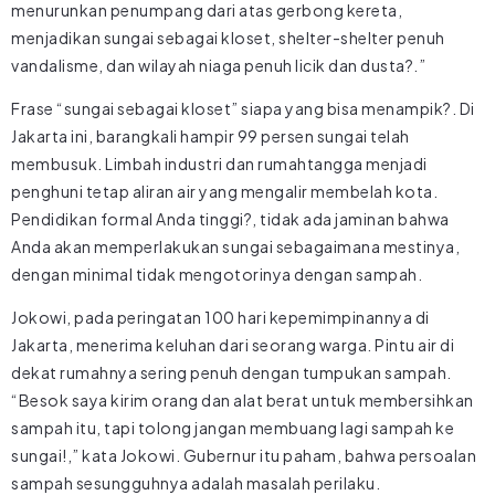
menurunkan penumpang dari atas gerbong kereta,
menjadikan sungai sebagai kloset, shelter-shelter penuh
vandalisme, dan wilayah niaga penuh licik dan dusta?.”
Frase “sungai sebagai kloset” siapa yang bisa menampik?. Di
Jakarta ini, barangkali hampir 99 persen sungai telah
membusuk. Limbah industri dan rumahtangga menjadi
penghuni tetap aliran air yang mengalir membelah kota.
Pendidikan formal Anda tinggi?, tidak ada jaminan bahwa
Anda akan memperlakukan sungai sebagaimana mestinya,
dengan minimal tidak mengotorinya dengan sampah.
Jokowi, pada peringatan 100 hari kepemimpinannya di
Jakarta, menerima keluhan dari seorang warga. Pintu air di
dekat rumahnya sering penuh dengan tumpukan sampah.
“Besok saya kirim orang dan alat berat untuk membersihkan
sampah itu, tapi tolong jangan membuang lagi sampah ke
sungai!,” kata Jokowi. Gubernur itu paham, bahwa persoalan
sampah sesungguhnya adalah masalah perilaku.