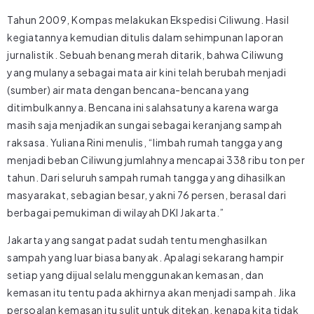
Tahun 2009, Kompas melakukan Ekspedisi Ciliwung. Hasil
kegiatannya kemudian ditulis dalam sehimpunan laporan
jurnalistik. Sebuah benang merah ditarik, bahwa Ciliwung
yang mulanya sebagai mata air kini telah berubah menjadi
(sumber) air mata dengan bencana-bencana yang
ditimbulkannya. Bencana ini salahsatunya karena warga
masih saja menjadikan sungai sebagai keranjang sampah
raksasa. Yuliana Rini menulis, “limbah rumah tangga yang
menjadi beban Ciliwung jumlahnya mencapai 338 ribu ton per
tahun. Dari seluruh sampah rumah tangga yang dihasilkan
masyarakat, sebagian besar, yakni 76 persen, berasal dari
berbagai pemukiman di wilayah DKI Jakarta.”
Jakarta yang sangat padat sudah tentu menghasilkan
sampah yang luar biasa banyak. Apalagi sekarang hampir
setiap yang dijual selalu menggunakan kemasan, dan
kemasan itu tentu pada akhirnya akan menjadi sampah. Jika
persoalan kemasan itu sulit untuk ditekan, kenapa kita tidak