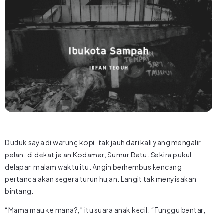
Duduk saya di warung kopi, tak jauh dari kali yang mengalir
pelan, di dekat jalan Kodamar, Sumur Batu. Sekira pukul
delapan malam waktu itu. Angin berhembus kencang
pertanda akan segera turun hujan. Langit tak menyisakan
bintang.
“Mama mau ke mana?,” itu suara anak kecil. “Tunggu bentar,