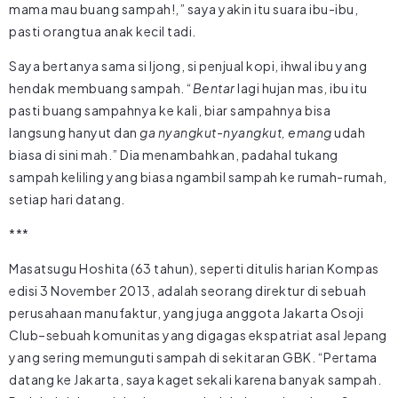
mama mau buang sampah!,” saya yakin itu suara ibu-ibu,
pasti orangtua anak kecil tadi.
Saya bertanya sama si Ijong, si penjual kopi, ihwal ibu yang
hendak membuang sampah. “
Bentar
lagi hujan mas, ibu itu
pasti buang sampahnya ke kali, biar sampahnya bisa
langsung hanyut dan
ga nyangkut-nyangkut, emang
udah
biasa di sini mah.” Dia menambahkan, padahal tukang
sampah keliling yang biasa ngambil sampah ke rumah-rumah,
setiap hari datang.
***
Masatsugu Hoshita (63 tahun), seperti ditulis harian Kompas
edisi 3 November 2013, adalah seorang direktur di sebuah
perusahaan manufaktur, yang juga anggota Jakarta Osoji
Club–sebuah komunitas yang digagas ekspatriat asal Jepang
yang sering memunguti sampah di sekitaran GBK. “Pertama
datang ke Jakarta, saya kaget sekali karena banyak sampah.