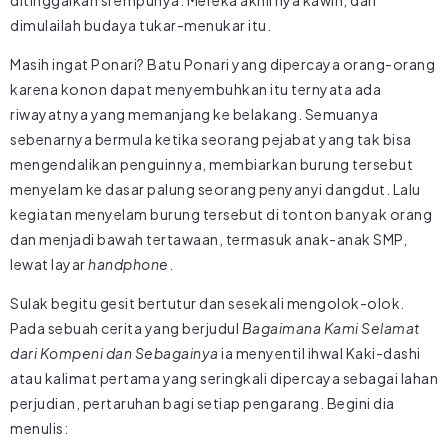
dimulailah budaya tukar-menukar itu.
Masih ingat Ponari? Batu Ponari yang dipercaya orang-orang
karena konon dapat menyembuhkan itu ternyata ada
riwayatnya yang memanjang ke belakang. Semuanya
sebenarnya bermula ketika seorang pejabat yang tak bisa
mengendalikan penguinnya, membiarkan burung tersebut
menyelam ke dasar palung seorang penyanyi dangdut. Lalu
kegiatan menyelam burung tersebut di tonton banyak orang
dan menjadi bawah tertawaan, termasuk anak-anak SMP,
lewat layar
handphone
.
Sulak begitu gesit bertutur dan sesekali mengolok-olok.
Pada sebuah cerita yang berjudul
Bagaimana Kami Selamat
dari Kompeni dan Sebagainya
ia menyentil ihwal Kaki-dashi
atau kalimat pertama yang seringkali dipercaya sebagai lahan
perjudian, pertaruhan bagi setiap pengarang. Begini dia
menulis: