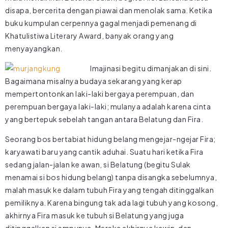
disapa, bercerita dengan piawai dan menolak sama. Ketika
buku kumpulan cerpennya gagal menjadi pemenang di
Khatulistiwa Literary Award, banyak orang yang
menyayangkan.
Imajinasi begitu dimanjakan di sini.
Bagaimana misalnya budaya sekarang yang kerap
mempertontonkan laki-laki bergaya perempuan, dan
perempuan bergaya laki-laki; mulanya adalah karena cinta
yang bertepuk sebelah tangan antara Belatung dan Fira.
Seorang bos bertabiat hidung belang mengejar-ngejar Fira;
karyawati baru yang cantik aduhai. Suatu hari ketika Fira
sedang jalan-jalan ke awan, si Belatung (begitu Sulak
menamai si bos hidung belang) tanpa disangka sebelumnya,
malah masuk ke dalam tubuh Fira yang tengah ditinggalkan
pemiliknya. Karena bingung tak ada lagi tubuh yang kosong,
akhirnya Fira masuk ke tubuh si Belatung yang juga
ditinggalkan si empunya. Mereka akhirnya kawin, dan