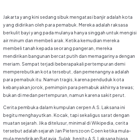
Jakarta yang kini sedang sibuk mengatasi banjir adalah kota
yang didirikan oleh para pemabuk. Mereka adalah raksasa
berkulit bayi yang pada mulanya hanya singgah untuk mengisi
air minum dan membeli arak. Ketika kemudian mereka
membeli tanah kepada seorang pangeran, mereka
mendirikan bangunan bercat putih dan memagarinya dengan
meriam. Sempat terjadi beberapakali pertempuran demi
memperebutkan kota tersebut, dan pemenangnya adalah
para pemabuk itu. Namun tragis, karena penduduk kota
kebanyakan jorok, pemimpin para pemabuk akhirnya tewas;
bukan di medan pertempuran, namun karena sakit perut.
Cerita pembuka dalam kumpulan cerpen A.S. Laksana ini
begitu menghayutkan. Kocak, tapi sekaligus sarat dengan
muatan sejarah. Jika ditelusur, minimal di Wikipedia, cerita
tersebut adalah sejarah Jan Pieterszoon Coen ketika mula-
mula mendirikan Batavia. Sulak, begitu A.S. Laksana biasa