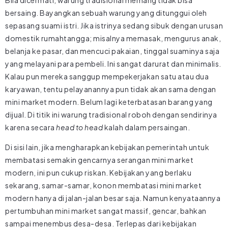
bersaing. Bayangkan sebuah warung yang ditunggui oleh
sepasang suami istri. Jika istrinya sedang sibuk dengan urusan
domestik rumahtangga; misalnya memasak, mengurus anak,
belanja ke pasar, dan mencuci pakaian, tinggal suaminya saja
yang melayani para pembeli. Ini sangat darurat dan minimalis.
Kalau pun mereka sanggup mempekerjakan satu atau dua
karyawan, tentu pelayanannya pun tidak akan sama dengan
mini market modern. Belum lagi keterbatasan barang yang
dijual. Di titik ini warung tradisional roboh dengan sendirinya
karena secara
head to head
kalah dalam persaingan.
Di sisi lain, jika mengharapkan kebijakan pemerintah untuk
membatasi semakin gencarnya serangan mini market
modern, ini pun cukup riskan. Kebijakan yang berlaku
sekarang, samar-samar, konon membatasi mini market
modern hanya di jalan-jalan besar saja. Namun kenyataannya
pertumbuhan mini market sangat massif, gencar, bahkan
sampai menembus desa-desa. Terlepas dari kebijakan