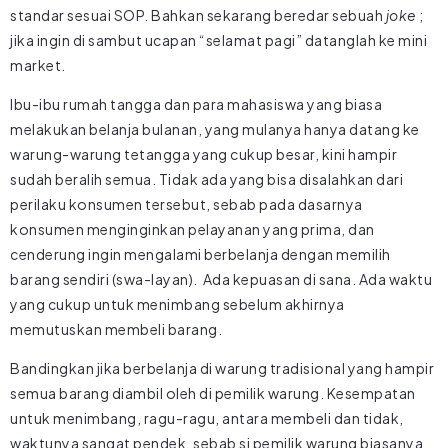
standar sesuai SOP. Bahkan sekarang beredar sebuah
joke
;
jika ingin di sambut ucapan “selamat pagi” datanglah ke mini
market.
Ibu-ibu rumah tangga dan para mahasiswa yang biasa
melakukan belanja bulanan, yang mulanya hanya datang ke
warung-warung tetangga yang cukup besar, kini hampir
sudah beralih semua. Tidak ada yang bisa disalahkan dari
perilaku konsumen tersebut, sebab pada dasarnya
konsumen menginginkan pelayanan yang prima, dan
cenderung ingin mengalami berbelanja dengan memilih
barang sendiri (swa-layan). Ada kepuasan di sana. Ada waktu
yang cukup untuk menimbang sebelum akhirnya
memutuskan membeli barang.
Bandingkan jika berbelanja di warung tradisional yang hampir
semua barang diambil oleh di pemilik warung. Kesempatan
untuk menimbang, ragu-ragu, antara membeli dan tidak,
waktunya sangat pendek, sebab si pemilik warung biasanya