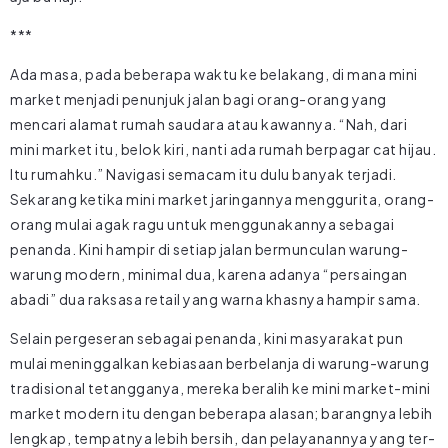
***
Ada masa, pada beberapa waktu ke belakang, di mana mini
market menjadi penunjuk jalan bagi orang-orang yang
mencari alamat rumah saudara atau kawannya. “Nah, dari
mini market itu, belok kiri, nanti ada rumah berpagar cat hijau.
Itu rumahku.” Navigasi semacam itu dulu banyak terjadi.
Sekarang ketika mini market jaringannya menggurita, orang-
orang mulai agak ragu untuk menggunakannya sebagai
penanda. Kini hampir di setiap jalan bermunculan warung-
warung modern, minimal dua, karena adanya “persaingan
abadi” dua raksasa retail yang warna khasnya hampir sama.
Selain pergeseran sebagai penanda, kini masyarakat pun
mulai meninggalkan kebiasaan berbelanja di warung-warung
tradisional tetangganya, mereka beralih ke mini market-mini
market modern itu dengan beberapa alasan; barangnya lebih
lengkap, tempatnya lebih bersih, dan pelayanannya yang ter-