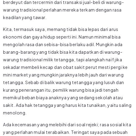
berdeyut dan tercermin dari transaksi jual-beli di warung-
warung tradisional perlahan mereka terkam dengan rasa
keadilan yang tawar.
Kita, termasuk saya, memang tidak bisa lepas dari arus
ekonomi dan gaya hidup seperti ini. Namun minimal bisa
mengolah rasa dan sebisa-bisa berlaku adil. Mungkin ada
barang-barang yang tidak bisa kita dapatkan di warung-
warung tradisional milik tetangga, tapi alangkah naïf jika
sekadar membeli kecap dan obat sakit perut mesti pergi ke
mini market yang mungkin jaraknya lebih jauh dari warung
tetangga. Sebab di balik warung tetangga yang lusuh dan
kurang penerangan itu, pemilik warung bisa jadi tengah
memikul beban biaya anaknya yang sedang sekolah atau
sakit. Ada hak tetangga yang harus kita tunaikan, yaitu saling
menolong.
Ada kecemasan yang melebihi dari soal rejeki; rasa sosial kita
yang perlahan mulai terabaikan. Teringat saya pada sebuah