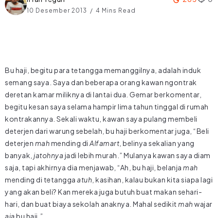
10 Desember 2013
4 Mins Read
Bu haji, begitu para tetangga memanggilnya, adalah induk
semang saya. Saya dan beberapa orang kawan ngontrak
deretan kamar miliknya di lantai dua. Gemar berkomentar,
begitu kesan saya selama hampir lima tahun tinggal di rumah
kontrakannya. Sekali waktu, kawan saya pulang membeli
deterjen dari warung sebelah, bu haji berkomentar juga, “Beli
deterjen
mah
mending di
Alfamart
, belinya sekalian yang
banyak,
jatohnya
jadi lebih murah.” Mulanya kawan saya diam
saja, tapi akhirnya dia menjawab, “Ah, bu haji, belanja
mah
mending di tetangga
atuh
, kasihan, kalau bukan kita siapa lagi
yang akan beli? Kan mereka juga butuh buat makan sehari-
hari, dan buat biaya sekolah anaknya. Mahal sedikit
mah
wajar
aja
bu haji.”