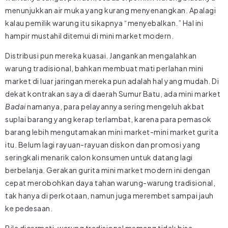
menunjukkan air muka yang kurang menyenangkan. Apalagi
kalau pemilik warung itu sikapnya “menyebalkan.” Hal ini
hampir mustahil ditemui di mini market modern.
Distribusi pun mereka kuasai. Jangankan mengalahkan
warung tradisional, bahkan membuat mati perlahan mini
market di luar jaringan mereka pun adalah hal yang mudah. Di
dekat kontrakan saya di daerah Sumur Batu, ada mini market
Badai
namanya, para pelayannya sering mengeluh akbat
suplai barang yang kerap terlambat, karena para pemasok
barang lebih mengutamakan mini market-mini market gurita
itu. Belum lagi rayuan-rayuan diskon dan promosi yang
seringkali menarik calon konsumen untuk datang lagi
berbelanja. Gerakan gurita mini market modern ini dengan
cepat merobohkan daya tahan warung-warung tradisional,
tak hanya di perkotaan, namun juga merembet sampai jauh
ke pedesaan.
Bila dicermati, warung tradisional memang tidak bisa