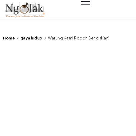
Home
gaya hidup
Warung Kami Roboh Sendiri(an)
/
/