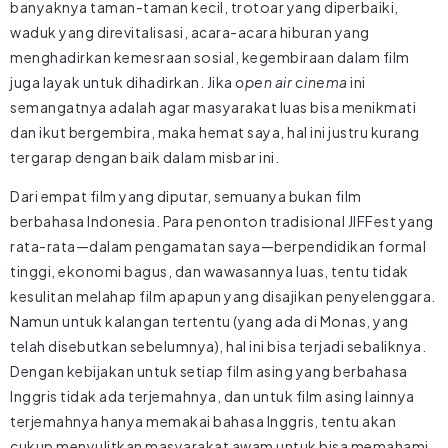
banyaknya taman-taman kecil, trotoar yang diperbaiki,
waduk yang direvitalisasi, acara-acara hiburan yang
menghadirkan kemesraan sosial, kegembiraan dalam film
juga layak untuk dihadirkan. Jika
open air cinema
ini
semangatnya adalah agar masyarakat luas bisa menikmati
dan ikut bergembira, maka hemat saya, hal ini justru kurang
tergarap dengan baik dalam misbar ini.
Dari empat film yang diputar, semuanya bukan film
berbahasa Indonesia. Para penonton tradisional JIFFest yang
rata-rata—dalam pengamatan saya—berpendidikan formal
tinggi, ekonomi bagus, dan wawasannya luas, tentu tidak
kesulitan melahap film apapun yang disajikan penyelenggara.
Namun untuk kalangan tertentu (yang ada di Monas, yang
telah disebutkan sebelumnya), hal ini bisa terjadi sebaliknya.
Dengan kebijakan untuk setiap film asing yang berbahasa
Inggris tidak ada terjemahnya, dan untuk film asing lainnya
terjemahnya hanya memakai bahasa Inggris, tentu akan
cukup menyulitkan masyarakat awam untuk bisa memahami