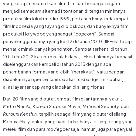
yang kerap menampilkan film-film dari berbagai negara,
menjadi semacam alternatif tontonan di tengah minimnya
produksi film lokal (medio 1999, pertahun hanya ada empat
film Indonesia yang tayang di bioskop), dan banyaknya film
produksi Holywood yang sangat
“popcorn”
. Sampai
penyelenggaraannya yang ke-12 di tahun 2010, JIFFest tetap
menarik minak banyak penonton. Sempat terhenti di tahun
2011 dan 2012 karena masalah dana, JIFFest akhirnya berhasil
diselenggarakan kembali di tahun 2013 dengan ada
penambahan format yang lebih “merakyat”, yaitu dengan
diadakannya
open air cinema
alias
misbar
(gerimis bubar),
alias layar tancap yang diadakan di silang Monas.
Dari 20 film yang diputar, empat film di antaranya, yakni;
Metro Manila, Korean Surprise Movie, National Security,
dan
Rurouni Kenshin
, terpilih sebagai film yang diputar di silang
Monas. Masyarakat yang hadir tidak hanya orang-orang yang
melek
film dan para
moviegoer
saja, namun juga para penjual