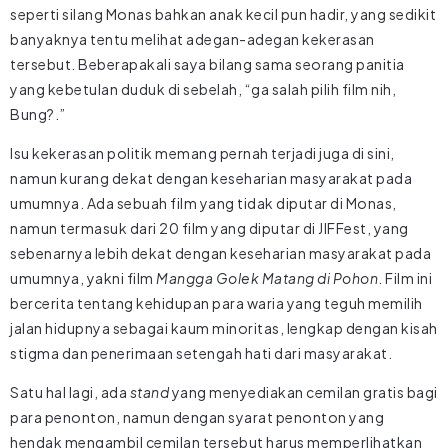
seperti silang Monas bahkan anak kecil pun hadir, yang sedikit
banyaknya tentu melihat adegan-adegan kekerasan
tersebut. Beberapakali saya bilang sama seorang panitia
yang kebetulan duduk di sebelah, “ga salah pilih film nih,
Bung?.”
Isu kekerasan politik memang pernah terjadi juga di sini,
namun kurang dekat dengan keseharian masyarakat pada
umumnya. Ada sebuah film yang tidak diputar di Monas,
namun termasuk dari 20 film yang diputar di JIFFest, yang
sebenarnya lebih dekat dengan keseharian masyarakat pada
umumnya, yakni film
Mangga Golek Matang di Pohon
. Film ini
bercerita tentang kehidupan para waria yang teguh memilih
jalan hidupnya sebagai kaum minoritas, lengkap dengan kisah
stigma dan penerimaan setengah hati dari masyarakat.
Satu hal lagi, ada
stand
yang menyediakan cemilan gratis bagi
para penonton, namun dengan syarat penonton yang
hendak mengambil cemilan tersebut harus memperlihatkan