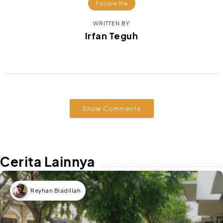
Follow Me
WRITTEN BY
Irfan Teguh
Show Comments
Cerita Lainnya
Reyhan Biadillah