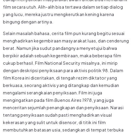
film secara utuh. Alih-alih bisa tertawa dalam setiap dialog
yang lucu, mereka justru mengkerutkan kening karena
bingung dengan artinya.
Selain masalah bahasa, cerita film pun kurang begitu sesuai
menghadirkan kegembiraan masyarakat luas, dan cenderung
berat. Namun jika sudut pandangnya menyetujui bahwa
berpikir adalah sebuah kegembiraan, maka beberapa film
cukup berhasil. Film National Security misalnya, ini mirip
dengan deskripsi penyiksaan para aktivis politik 98. Dalam
film Korea ini diceritakan, di tengah rezim diktator yang
berkuasa, seorang aktivis yang ditangkap dan kemudian
mengalami serangkaian penyiksaan. Film ini juga
mengingatkan pada film
Buenos Aires 1978
, yang juga
menceritan sejumlah penangkapan dan penyiksaan. Narasi
tentang penyiksaan sudah pasti menghadirkan visual
kekerasan yang sulit untuk disensor, di titik ini film
membutuhkan batasan usia, sedangkan di tempat terbuka