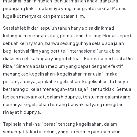
makanan dan minuman, penjual mainan anak, dan para
pedagang kaki lima lainnya yang mangkal di sekitar Monas,
juga ikut menyaksikan pemutaran film.
Setelah lebih dari sepuluh tahun hanya bisa dinikmati
kalangan menengah-atas, pemutaran di silang Monas seperti
sebuah keinsyafan, bahwa sesungguhnya selalu ada jalan
bagi festival film yang bertitel ‘Internasional’ untuk bisa
diakses oleh kalangan yang lebih luas. Karena seperti kata Riri
Riza, “Sinema adalah medium yang dapat dengan efektif
menangkap kegelisahan-kegelisahan manusia”, maka
pertanyaannya; apakah kegelisahan-kegelisahan itu hanya
bersarang di kelas menengah-atas saja?, tentu tidak. Semua
lapisan masyarakat, dalam hidupnya, tentu mengalami yang
namanya kegelisahan tentang banyak hal yang mengitari
riwayat hidupnya.
Tapi selain hal-hal “berat” tentang kegelisahan, dalam
semangat Jakarta terkini, yang tercermin pada semakin