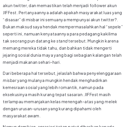
akun twitter, dan memastikan telah menjadi follower akun
JIFFest. Pertanyaannya adalah apakah masyarakat luas yang
“disasar” di misbar ini semuanya mempunyai akun twitter?.
Bukan maksud saya hendak mempermasalahkan hal “sepele”
seperti ini, namuan kenyataannya para pedagang kakilima
tak seorang pun datang ke
stand
tersebut. Mungkin karena
memang mereka tidak tahu, dan bahkan tidak mengerti
jejaring sosial dunia maya yang bagi sebagian kalangan telah
menjadi makanan sehari-hari.
Dari beberapa hal tersebut, jelaslah bahwa penyelenggaraan
misbar
yang mulanya mungkin hendak menghadirkan
kemesraan sosial yang lebih romantik, namun pada
eksekusinya masih kurang tepat sasaran. JIFFest masih
terlampau memanjakan kelas menengah-atas yang
melek
dengan urusan-urusan yang kurang dipahami oleh
masyarakat awam.
Namun demikian, apresiasi tetap patut diberikan kepada