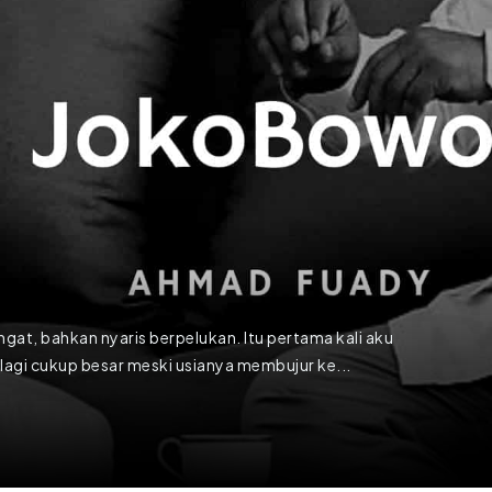
at, bahkan nyaris berpelukan. Itu pertama kali aku
lagi cukup besar meski usianya membujur ke...