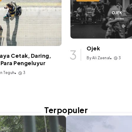
Ojek
aya Cetak, Daring,
By
Ali Zaenal
3
 Para Pengeluyur
an Teguh
3
Terpopuler