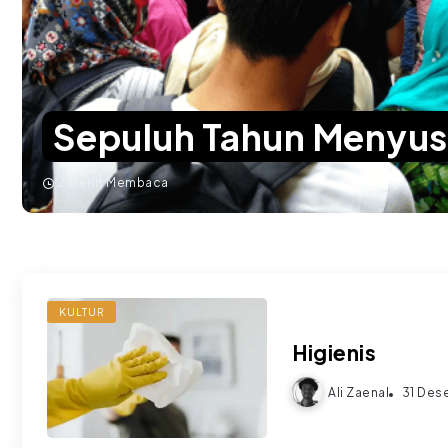
Sepuluh Tahun Menyusu
2 Menit Membaca
KULTUR
Higienis
Ali Zaenal
31 Des