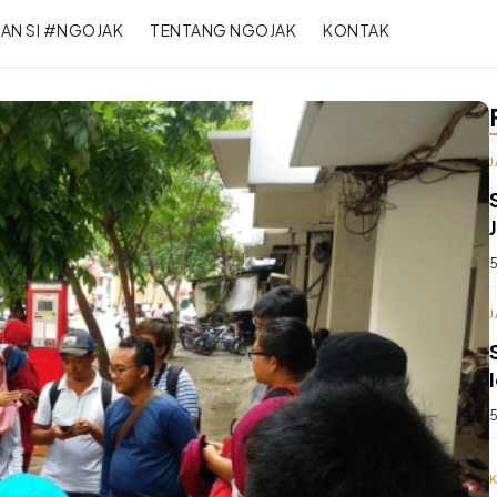
RAN SI #NGOJAK
TENTANG NGOJAK
KONTAK
5
5