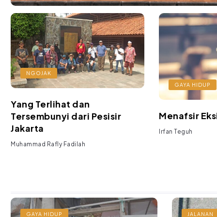
NGOJAK
GAYA HIDUP
Yang Terlihat dan
Menafsir Eks
Tersembunyi dari Pesisir
Jakarta
Irfan Teguh
Muhammad Rafly Fadilah
GAYA HIDUP
JALANAN