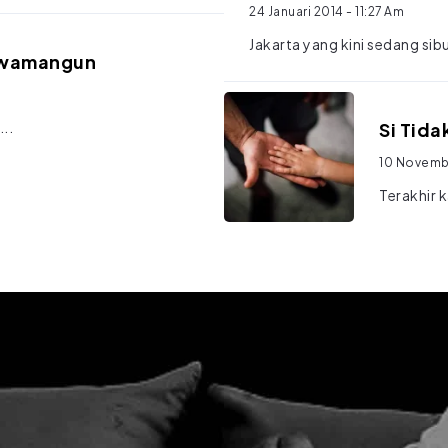
24 Januari 2014
- 11:27 Am
Jakarta yang kini sedang sib
awamangun
..
Si Tida
10 Novemb
Terakhir k