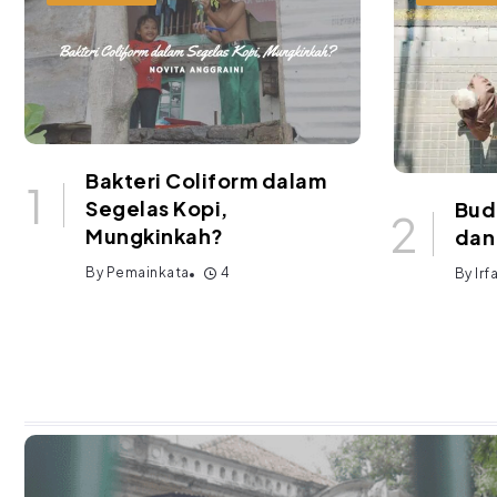
Bakteri Coliform dalam
Segelas Kopi,
Bud
Mungkinkah?
dan
By
Pemainkata
4
By
Irf