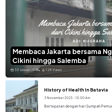
Membaca Jakarta bersama Ngo
Cikini hingga Salemba
30 Januari 2018
1.2K Views
History of Health In Batavia
3 November 2023
- 10:00 Am
Bertepatan dengan hari Sumpah Pemud