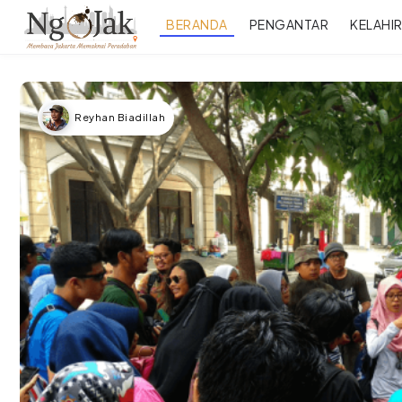
BERANDA
PENGANTAR
KELAHI
Reyhan Biadillah