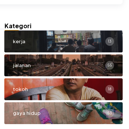
Kategori
kerja
13
jalanan
55
tokoh
18
gaya hidup
53