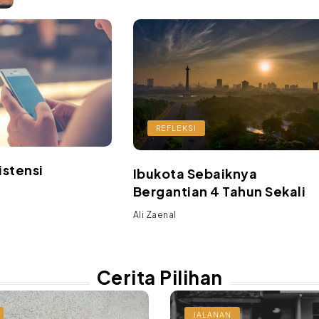
REFLEKSI
istensi
Ibukota Sebaiknya
Bergantian 4 Tahun Sekali
Ali Zaenal
Cerita Pilihan
JALANAN