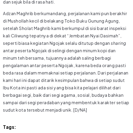
dan sejuk bila di rasa hati.
Adzan Maghrib berkumandang, perjalanan kami pun berakhir
di Mushollah kecil di belakang Toko Buku Gunung Agung,
setelah Sholat Maghrib kami berkumpul di sisi barat inspeksi
kali Ciliwung tepatnya di dekat “Jembatan Nyai Dasimah”,
seperti biasa kegiatan Ngojak selalu ditutup dengan
sharing
antar peserta Ngojak di selingi dengan minum kopi dan
minum teh bersama, tujuannya adalah saling berbagi
pengalaman antar peserta Ngojak, karena beda orang pasti
beda rasa dalam memaknai setiap perjalanan. Dari perjalanan
kami hari ini dapat ditarik kesimpulan bahwa di setiap sudut
Ibu Kota ini pasti ada sisi yang bisa kita pelajari dilihat dari
berbagai segi, baik dari segi agama, sosial, budaya bahkan
sampai dari segi peradaban yang membentuk karakter setiap
sudut kota tersebut menjadi unik. [D/NA]
Tags: