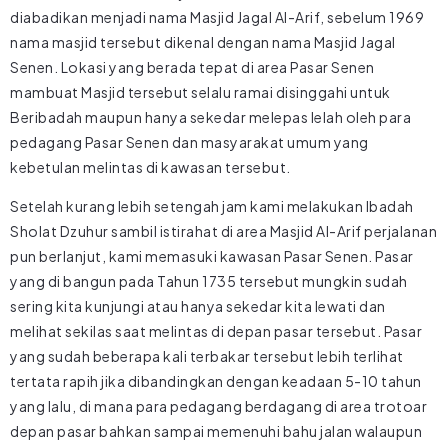
diabadikan menjadi nama Masjid Jagal Al-Arif, sebelum 1969
nama masjid tersebut dikenal dengan nama Masjid Jagal
Senen. Lokasi yang berada tepat di area Pasar Senen
mambuat Masjid tersebut selalu ramai disinggahi untuk
Beribadah maupun hanya sekedar melepas lelah oleh para
pedagang Pasar Senen dan masyarakat umum yang
kebetulan melintas di kawasan tersebut.
Setelah kurang lebih setengah jam kami melakukan Ibadah
Sholat Dzuhur sambil istirahat di area Masjid Al-Arif perjalanan
pun berlanjut, kami memasuki kawasan Pasar Senen. Pasar
yang di bangun pada Tahun 1735 tersebut mungkin sudah
sering kita kunjungi atau hanya sekedar kita lewati dan
melihat sekilas saat melintas di depan pasar tersebut. Pasar
yang sudah beberapa kali terbakar tersebut lebih terlihat
tertata rapih jika dibandingkan dengan keadaan 5-10 tahun
yang lalu, di mana para pedagang berdagang di area trotoar
depan pasar bahkan sampai memenuhi bahu jalan walaupun