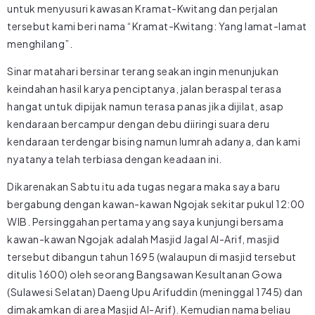
untuk menyusuri kawasan Kramat-Kwitang dan perjalan
tersebut kami beri nama “Kramat-Kwitang: Yang lamat-lamat
menghilang”.
Sinar matahari bersinar terang seakan ingin menunjukan
keindahan hasil karya penciptanya, jalan beraspal terasa
hangat untuk dipijak namun terasa panas jika dijilat, asap
kendaraan bercampur dengan debu diiringi suara deru
kendaraan terdengar bising namun lumrah adanya, dan kami
nyatanya telah terbiasa dengan keadaan ini.
Dikarenakan Sabtu itu ada tugas negara maka saya baru
bergabung dengan kawan-kawan Ngojak sekitar pukul 12:00
WIB. Persinggahan pertama yang saya kunjungi bersama
kawan-kawan Ngojak adalah Masjid Jagal Al-Arif, masjid
tersebut dibangun tahun 1695 (walaupun di masjid tersebut
ditulis 1600) oleh seorang Bangsawan Kesultanan Gowa
(Sulawesi Selatan) Daeng Upu Arifuddin (meninggal 1745) dan
dimakamkan di area Masjid Al-Arif). Kemudian nama beliau