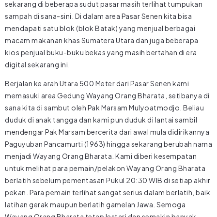
sekarang di beberapa sudut pasar masih terlihat tumpukan
sampah di sana-sini. Di dalam area Pasar Senen kita bisa
mendapati satu blok (blok Batak) yang menjual berbagai
macam makanan khas Sumatera Utara dan juga beberapa
kios penjual buku-buku bekas yang masih bertahan di era
digital sekarang ini.
Berjalan ke arah Utara 500 Meter dari Pasar Senen kami
memasuki area Gedung Wayang Orang Bharata, setibanya di
sana kita di sambut oleh Pak Marsam Mulyoatmodjo. Beliau
duduk di anak tangga dan kami pun duduk di lantai sambil
mendengar Pak Marsam bercerita dari awal mula didirikannya
Paguyuban Pancamurti (1963) hingga sekarang berubah nama
menjadi Wayang Orang Bharata. Kami diberi kesempatan
untuk melihat para pemain/pelakon Wayang Orang Bharata
berlatih sebelum pementasan Pukul 20:30 WIB di setiap akhir
pekan. Para pemain terlihat sangat serius dalam berlatih, baik
latihan gerak maupun berlatih gamelan Jawa. Semoga
Wayang Orang Bharata tetap lestari dan semakin banyak