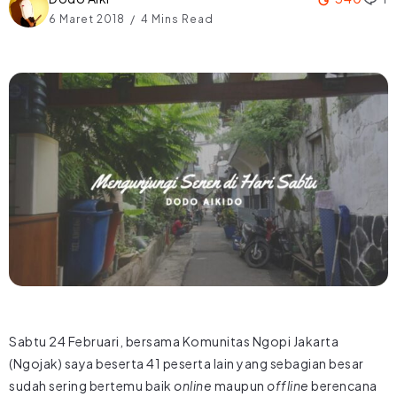
6 Maret 2018
4 Mins Read
Sabtu 24 Februari, bersama Komunitas Ngopi Jakarta
(Ngojak) saya beserta 41 peserta lain yang sebagian besar
sudah sering bertemu baik
online
maupun
offline
berencana