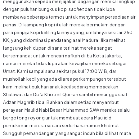
menggunakan sepeda menjajakan dagangan mereka lengkap
dengan puluhan bungkus kopi
sachet
dan tidak lupa
membawa beberapa termos untuk menyimpan persediaan air
panas. Di kampung kopi itu lah mereka bermukim dengan
para penjaja kopi keliling lainnya yang jumlahnya sekitar 250
KK, yang didominasi pendatang asal Madura. Jika melihat
langsung kehidupan di sana terlihat mereka sangat
bersemangat untuk mencari nafkah di Ibu Kota Jakarta,
namun mereka tidak lupa akan kewajiban mereka sebagai
Umat. Kami sampai sana sekitar pukul 17:00 WIB, dari
mushollah kecil yang ada di area perkampungan tersebut
kami melihat puluhan anak kecil sedang membacakan
Shalawat dan Do’a Khotmil Qur-an sambil menunggu saat
Adzan Maghrib tiba. Bahkan dalam setiap menyambut
perayaan Maulid Nabi Besar Muhammad SAW mereka selalu
bergotong royong untuk membuat acara Maulid di
pemukiman mereka secara sederhana namun khidmat.
Sungguh pemandangan yang sangat indah bila di lihat mata