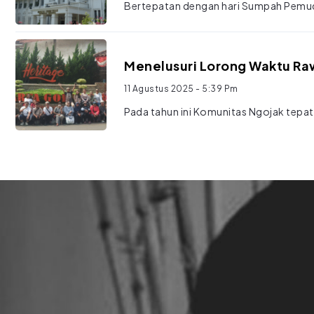
Bertepatan dengan hari Sumpah Pemud
Menelusuri Lorong Waktu R
11 Agustus 2025
- 5:39 Pm
Pada tahun ini Komunitas Ngojak tepat.