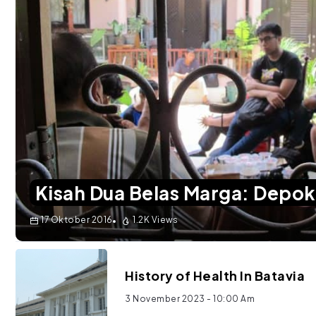
Kisah Dua Belas Marga: Depo
17 Oktober 2016
1.2K Views
History of Health In Batavia
3 November 2023
- 10:00 Am