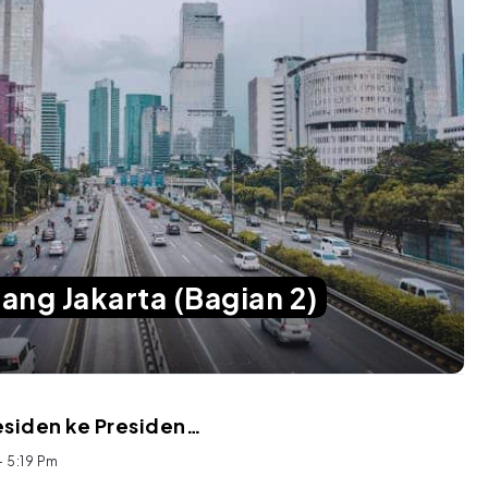
ang Jakarta (Bagian 2)
esiden ke Presiden…
- 5:19 Pm