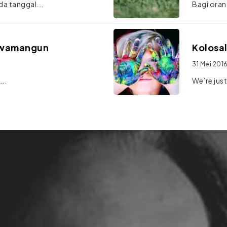
a tanggal...
Bagi orang
awamangun
Kolosa
31 Mei 201
..
We’re just 