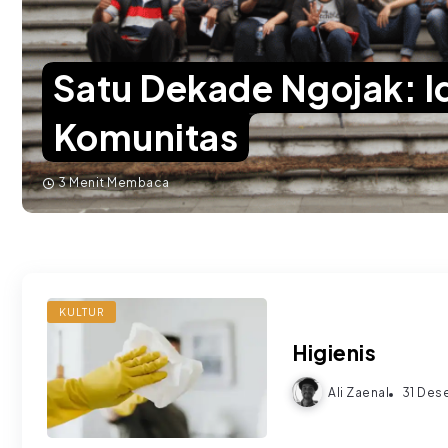
Satu Dekade Ngojak: I
Komunitas
3 Menit Membaca
KULTUR
Higienis
Ali Zaenal
31 Des