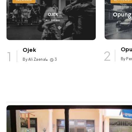
Opu
Ojek
By
Pe
By
Ali Zaenal
3