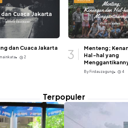
ng dan Cuaca Jakarta
Menteng; Kena
Hal-hal yang
mainkata
2
Menggantikann
By
Firdauzagung
4
Terpopuler