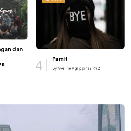
ngan dan
Pamit
ya
By
Aveline Agrippina
2