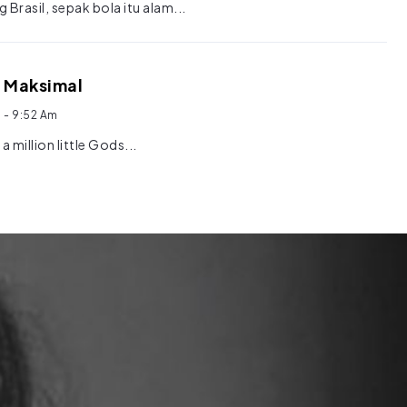
 Brasil, sepak bola itu alam...
l Maksimal
6
- 9:52 Am
a million little Gods...