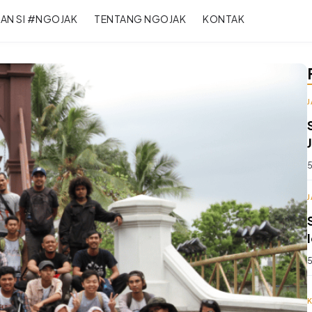
RAN SI #NGOJAK
TENTANG NGOJAK
KONTAK
5
5