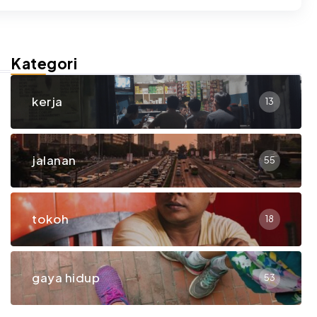
Kategori
kerja
13
jalanan
55
tokoh
18
gaya hidup
53